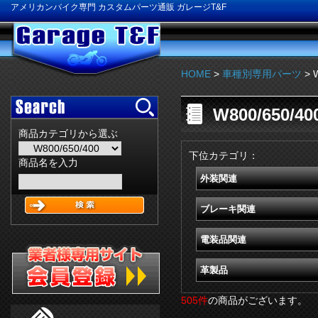
アメリカンバイク専門 カスタムパーツ通販 ガレージT&F
HOME
>
車種別専用パーツ
> 
W800/650/40
商品カテゴリから選ぶ
下位カテゴリ：
商品名を入力
外装関連
ブレーキ関連
電装品関連
革製品
505件
の商品がございます。