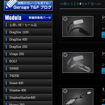
<<前へ
1
2
3
4
5
6
7
次へ>>
シ
一
お買い得！セール品
シ
DragStar 1100
DragStar 400
DragStar 250
シ
Virago 250
一
BOLT
シ
SR400
TW200
Steed 400
ミ
Shadow 400
一
ShadowSlasher400
ブ
Magna 250