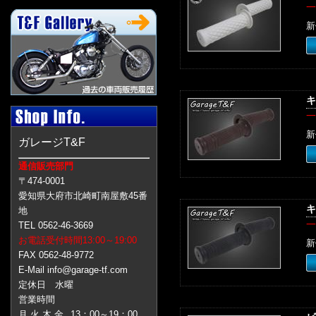
一
新
キ
一
新
ガレージT&F
通信販売部門
〒474-0001
愛知県大府市北崎町南屋敷45番
キ
地
一
TEL 0562-46-3669
お電話受付時間13:00～19:00
新
FAX 0562-48-9772
E-Mail info@garage-tf.com
定休日 水曜
営業時間
月 火 木 金
13：00～19：00