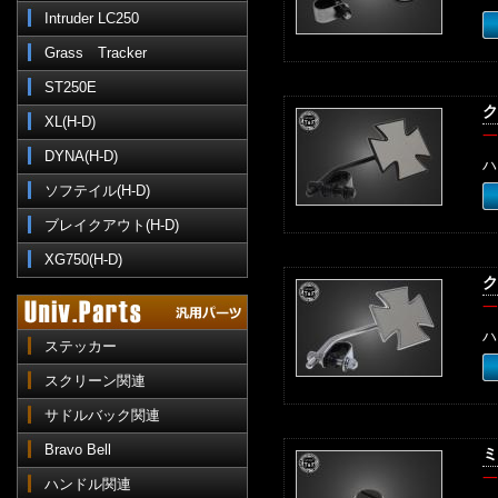
Intruder LC250
Grass Tracker
ST250E
ク
XL(H-D)
一
DYNA(H-D)
ハ
ソフテイル(H-D)
ブレイクアウト(H-D)
XG750(H-D)
ク
一
ハ
ステッカー
スクリーン関連
サドルバック関連
Bravo Bell
ミ
一
ハンドル関連