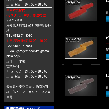
ビ
土 日 祝日
10：00～18：00
一
車両販売部門
新
(カスタム、車検、修理など)
〒474-0001
愛知県大府市北崎町南屋敷45番
地
TEL 0562-74-8080
ビ
お電話受付時間13:00～19:00
一
FAX 0562-74-8081
新
E-Mail garagetf.goobike@amail.
plala.or.jp
定休日 水曜
営業時間
月 火 木 金
13：00～19：00
ビ
土 日 祝日
10：00～18：00
一
愛知県公安委員会 古物商許可
新
証 第５４２７８０６００２０
０号