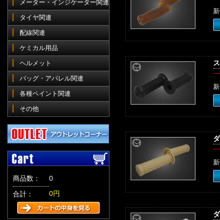
メーター・インジケーター関連
新
タイヤ関連
配線関連
ケミカル用品
ス
ヘルメット
一
バッグ・アパレル関連
新
各種ペイント関連
その他
ダ
一
新
商品数：
0
0円
合計：
ダ