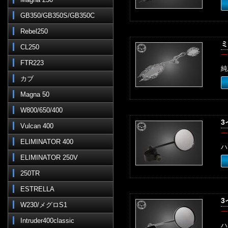
GB350/GB350S/GB350C
Rebel250
ミ
CL250
一
FTR223
純
カブ
Magna 50
W800/650/400
3
Vulcan 400
一
ELIMINATOR 400
ハ
ELIMINATOR 250V
250TR
ESTRELLA
3
W230/メグロS1
一
Intruder400classic
ハ