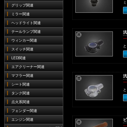
ミ
グリップ関連
ミラー関連
ヘッドライト関連
テールランプ関連
汎
一
ウィンカー関連
と
スイッチ関連
LED関連
エアクリーナー関連
マフラー関連
汎
一
シート関連
と
タンク関連
点火系関連
フェンダー関連
エンジン関連
ビ
一