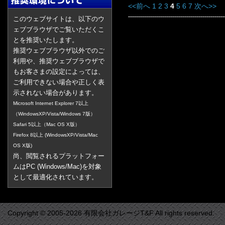
<<前へ
1
2
3
4
5
6
7
次へ>>
このウェブサイトは、以下のウ
ェブブラウザでご覧いただくこ
とを推奨いたします。
推奨ウェブブラウザ以外でのご
利用や、推奨ウェブブラウザで
もお客さまの設定によっては、
ご利用できない場合や正しく表
示されない場合があります。
Microsoft Internet Explorer 7以上
（WindowsXP/Vista/Windows 7版）
Safari 5以上（Mac OS X版）
Firefox 8以上 (WindowsXP/Vista/Mac
OS X版)
尚、閲覧されるプラットフォー
ムはPC (Windows/Mac)を対象
として最適化されています。
Copyright © 2005-2026 有限会社ガレージT&F All rights reserved.