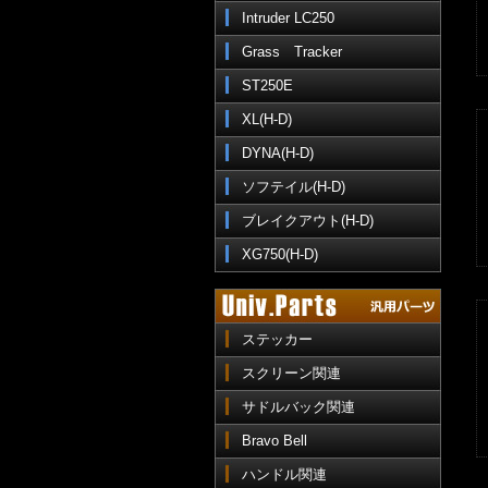
Intruder LC250
Grass Tracker
ST250E
XL(H-D)
DYNA(H-D)
ソフテイル(H-D)
ブレイクアウト(H-D)
XG750(H-D)
ステッカー
スクリーン関連
サドルバック関連
Bravo Bell
ハンドル関連