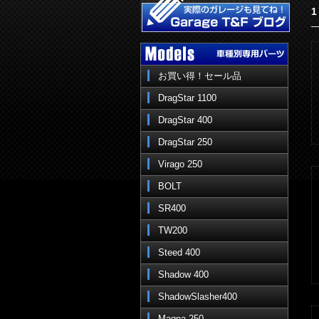
1
お買い得！セール品
DragStar 1100
DragStar 400
DragStar 250
Virago 250
BOLT
SR400
TW200
Steed 400
Shadow 400
ShadowSlasher400
Magna 250