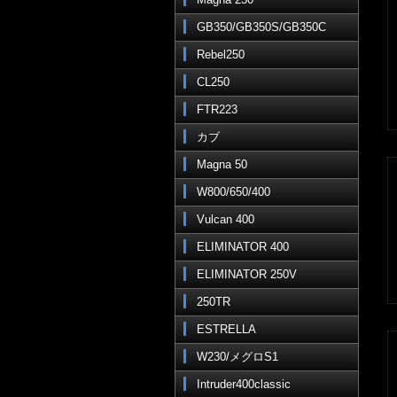
GB350/GB350S/GB350C
Rebel250
CL250
FTR223
カブ
Magna 50
W800/650/400
Vulcan 400
ELIMINATOR 400
ELIMINATOR 250V
250TR
ESTRELLA
W230/メグロS1
Intruder400classic