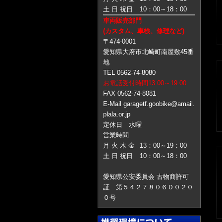
土 日 祝日
10：00～18：00
車両販売部門
(カスタム、車検、修理など)
〒474-0001
愛知県大府市北崎町南屋敷45番
地
TEL 0562-74-8080
お電話受付時間13:00～19:00
FAX 0562-74-8081
E-Mail garagetf.goobike@amail.
plala.or.jp
定休日 水曜
営業時間
月 火 木 金
13：00～19：00
土 日 祝日
10：00～18：00
愛知県公安委員会 古物商許可
証 第５４２７８０６００２０
０号