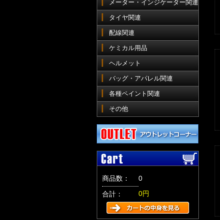
メーター・インジケーター関連
タイヤ関連
配線関連
ケミカル用品
ヘルメット
バッグ・アパレル関連
各種ペイント関連
その他
商品数：
0
0円
合計：