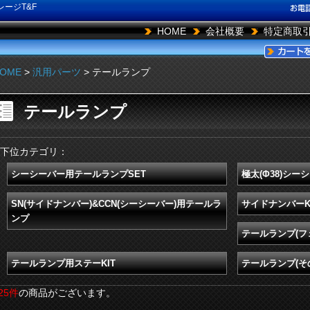
ージT&F
HOME
会社概要
特定商取
OME
>
汎用パーツ
> テールランプ
テールランプ
下位カテゴリ：
シーシーバー用テールランプSET
極太(Φ38)シ
SN(サイドナンバー)&CCN(シーシーバー)用テールラ
サイドナンバーK
ンプ
テールランプ(フ
テールランプ用ステーKIT
テールランプ(そ
25件
の商品がございます。