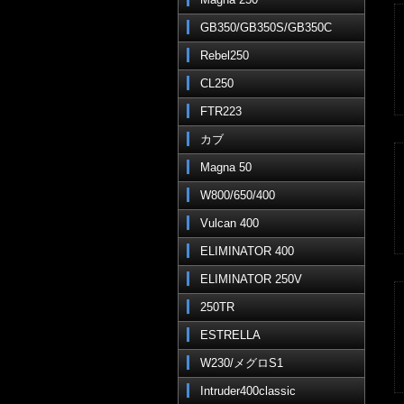
GB350/GB350S/GB350C
Rebel250
CL250
FTR223
カブ
Magna 50
W800/650/400
Vulcan 400
ELIMINATOR 400
ELIMINATOR 250V
250TR
ESTRELLA
W230/メグロS1
Intruder400classic