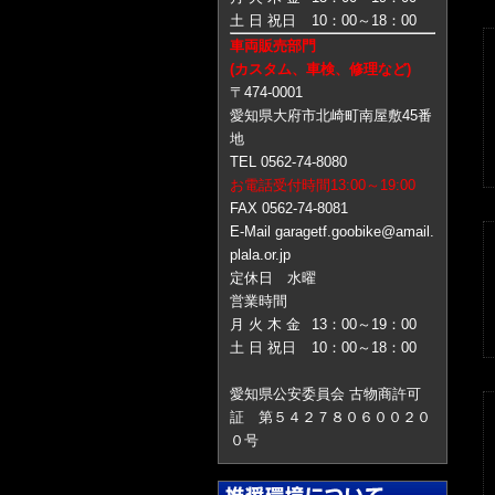
土 日 祝日
10：00～18：00
車両販売部門
(カスタム、車検、修理など)
〒474-0001
愛知県大府市北崎町南屋敷45番
地
TEL 0562-74-8080
お電話受付時間13:00～19:00
FAX 0562-74-8081
E-Mail garagetf.goobike@amail.
plala.or.jp
定休日 水曜
営業時間
月 火 木 金
13：00～19：00
土 日 祝日
10：00～18：00
愛知県公安委員会 古物商許可
証 第５４２７８０６００２０
０号