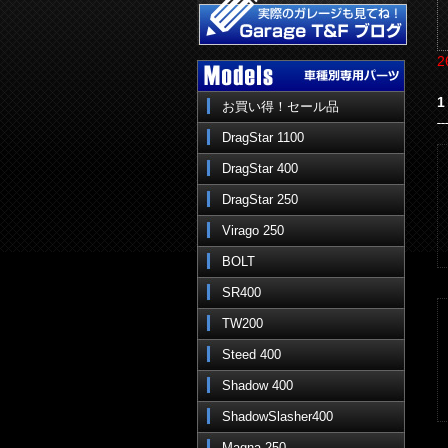
2
1
お買い得！セール品
DragStar 1100
DragStar 400
DragStar 250
Virago 250
BOLT
SR400
TW200
Steed 400
Shadow 400
ShadowSlasher400
Magna 250