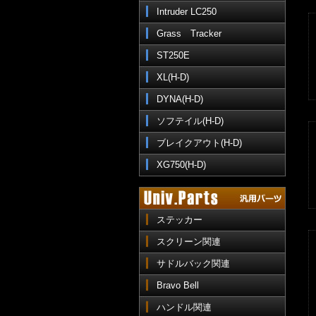
Intruder LC250
Grass Tracker
ST250E
XL(H-D)
DYNA(H-D)
ソフテイル(H-D)
ブレイクアウト(H-D)
XG750(H-D)
ステッカー
スクリーン関連
サドルバック関連
Bravo Bell
ハンドル関連