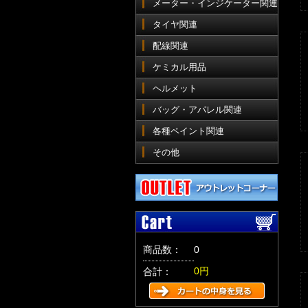
メーター・インジケーター関連
タイヤ関連
配線関連
ケミカル用品
ヘルメット
バッグ・アパレル関連
各種ペイント関連
その他
商品数：
0
0円
合計：