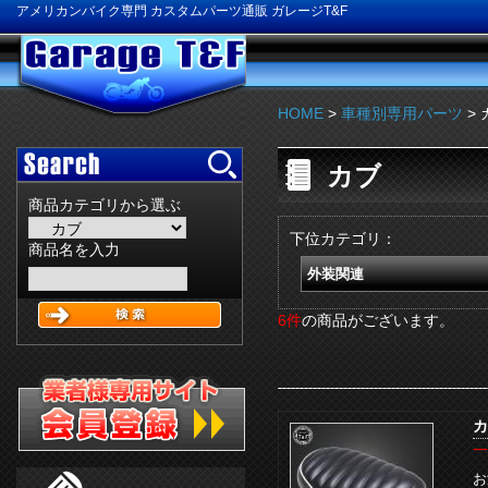
アメリカンバイク専門 カスタムパーツ通販 ガレージT&F
HOME
>
車種別専用パーツ
> 
カブ
商品カテゴリから選ぶ
下位カテゴリ：
商品名を入力
外装関連
6件
の商品がございます。
カ
一
お