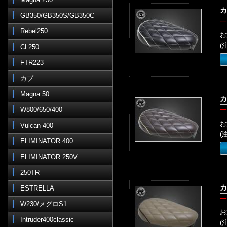
カ
GB350/GB350S/GB350C
一
Rebel250
お
(
CL250
FTR223
カブ
Magna 50
カ
W800/650/400
一
お
Vulcan 400
(
ELIMINATOR 400
ELIMINATOR 250V
250TR
カ
ESTRELLA
一
W230/メグロS1
お
Intruder400classic
(