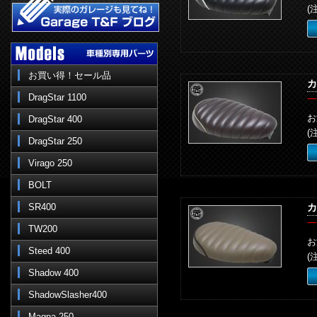
(
お買い得！セール品
カ
DragStar 1100
一
お
DragStar 400
(
DragStar 250
Virago 250
BOLT
SR400
カ
一
TW200
お
Steed 400
(
Shadow 400
ShadowSlasher400
Magna 250