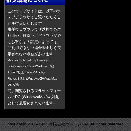
このウェブサイトは、以下のウ
ェブブラウザでご覧いただくこ
とを推奨いたします。
推奨ウェブブラウザ以外でのご
利用や、推奨ウェブブラウザで
もお客さまの設定によっては、
ご利用できない場合や正しく表
示されない場合があります。
Microsoft Internet Explorer 7以上
（WindowsXP/Vista/Windows 7版）
Safari 5以上（Mac OS X版）
Firefox 8以上 (WindowsXP/Vista/Mac
OS X版)
尚、閲覧されるプラットフォー
ムはPC (Windows/Mac)を対象
として最適化されています。
Copyright © 2005-2026 有限会社ガレージT&F All rights reserved.