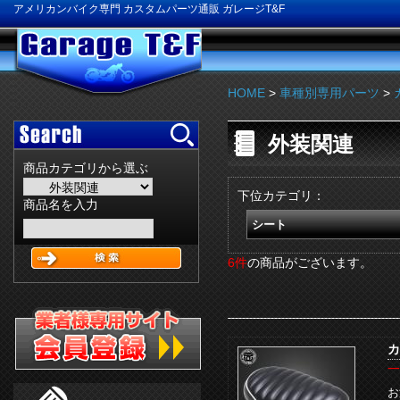
アメリカンバイク専門 カスタムパーツ通販 ガレージT&F
HOME
>
車種別専用パーツ
>
外装関連
商品カテゴリから選ぶ
下位カテゴリ：
商品名を入力
シート
6件
の商品がございます。
カ
一
お