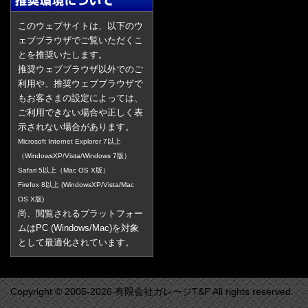
このウェブサイトは、以下のウ
ェブブラウザでご覧いただくこ
とを推奨いたします。
推奨ウェブブラウザ以外でのご
利用や、推奨ウェブブラウザで
もお客さまの設定によっては、
ご利用できない場合や正しく表
示されない場合があります。
Microsoft Internet Explorer 7以上
（WindowsXP/Vista/Windows 7版）
Safari 5以上（Mac OS X版）
Firefox 8以上 (WindowsXP/Vista/Mac
OS X版)
尚、閲覧されるプラットフォー
ムはPC (Windows/Mac)を対象
として最適化されています。
Copyright © 2005-2026 有限会社ガレージT&F All rights reserved.