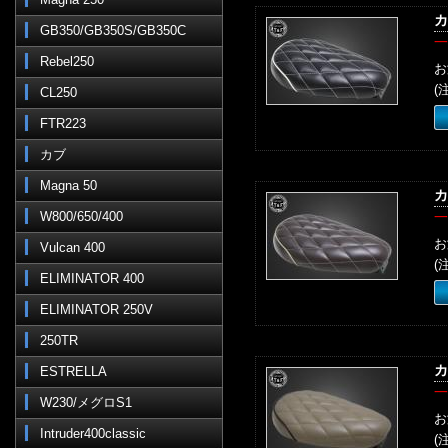
カ
GB350/GB350S/GB350C
一
Rebel250
お
(
CL250
FTR223
カブ
Magna 50
カ
W800/650/400
一
お
Vulcan 400
(
ELIMINATOR 400
ELIMINATOR 250V
250TR
カ
ESTRELLA
一
W230/メグロS1
お
Intruder400classic
(