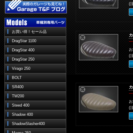
(
お買い得！セール品
カ
DragStar 1100
一
お
DragStar 400
(
DragStar 250
Virago 250
BOLT
SR400
カ
一
TW200
お
Steed 400
(
Shadow 400
ShadowSlasher400
Magna 250