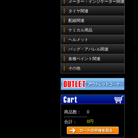
メーター・インジケーター関連
タイヤ関連
配線関連
ケミカル用品
ヘルメット
バッグ・アパレル関連
各種ペイント関連
その他
商品数：
0
0円
合計：