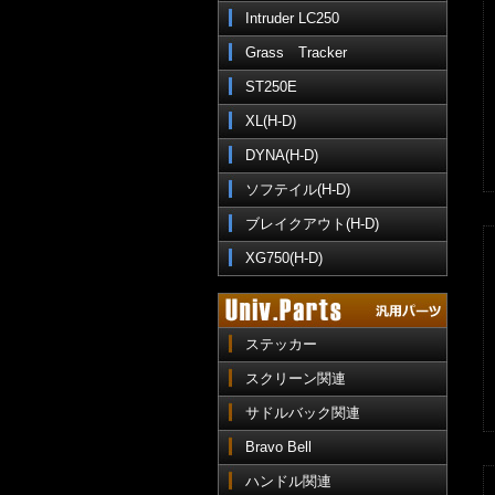
Intruder LC250
Grass Tracker
ST250E
XL(H-D)
DYNA(H-D)
ソフテイル(H-D)
ブレイクアウト(H-D)
XG750(H-D)
ステッカー
スクリーン関連
サドルバック関連
Bravo Bell
ハンドル関連