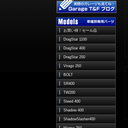
お買い得！セール品
DragStar 1100
DragStar 400
DragStar 250
Virago 250
BOLT
SR400
TW200
Steed 400
Shadow 400
ShadowSlasher400
Magna 250