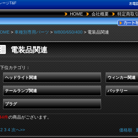
ージT&F
HOME
会社概要
特定商取
OME
>
車種別専用パーツ
>
W800/650/400
> 電装品関連
電装品関連
下位カテゴリ：
ヘッドライト関連
ウィンカー関連
テールランプ関連
バッテリー
プラグ
44件
の商品がございます。
2
3
4
次へ>>
価格順