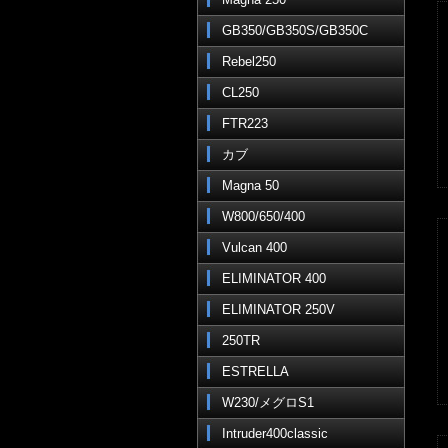
GB350/GB350S/GB350C
Rebel250
CL250
FTR223
カブ
Magna 50
W800/650/400
Vulcan 400
ELIMINATOR 400
ELIMINATOR 250V
250TR
ESTRELLA
W230/メグロS1
Intruder400classic