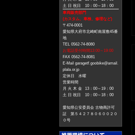
土 日 祝日
10：00～18：00
車両販売部門
(カスタム、車検、修理など)
〒474-0001
愛知県大府市北崎町南屋敷45番
地
TEL 0562-74-8080
お電話受付時間13:00～19:00
FAX 0562-74-8081
E-Mail garagetf.goobike@amail.
plala.or.jp
定休日 水曜
営業時間
月 火 木 金
13：00～19：00
土 日 祝日
10：00～18：00
愛知県公安委員会 古物商許可
証 第５４２７８０６００２０
０号