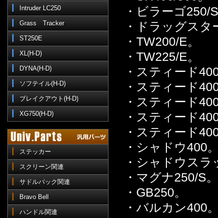
Intruder LC250
・ビラーゴ250/
Grass Tracker
・ドラッグスター
ST250E
・TW200/E。
XL(H-D)
・TW225/E。
DYNA(H-D)
・スティード40
ソフテイル(H-D)
・スティード400
ブレイクアウト(H-D)
・スティード400
XG750(H-D)
・スティード400
・スティード400
・シャドウ400
ステッカー
・シャドウスラッ
スクリーン関連
・マグナ250/S
サドルバック関連
・GB250。
Bravo Bell
・バルカン400
ハンドル関連