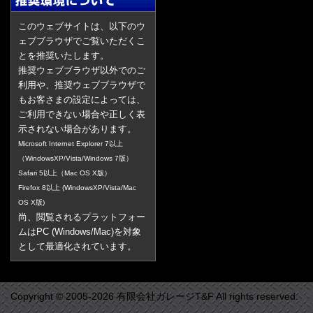
このウェブサイトは、以下のウ
ェブブラウザでご覧いただくこ
とを推奨いたします。
推奨ウェブブラウザ以外でのご
利用や、推奨ウェブブラウザで
もお客さまの設定によっては、
ご利用できない場合や正しく表
示されない場合があります。
Microsoft Internet Explorer 7以上
（WindowsXP/Vista/Windows 7版）
Safari 5以上（Mac OS X版）
Firefox 8以上 (WindowsXP/Vista/Mac
OS X版)
尚、閲覧されるプラットフォー
ムはPC (Windows/Mac)を対象
として最適化されています。
Copyright © 2005-2026 有限会社ガレージT&F All rights reserved.