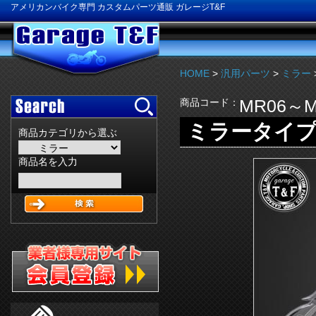
アメリカンバイク専門 カスタムパーツ通販 ガレージT&F
HOME
>
汎用パーツ
>
ミラー
MR06～M
商品コード：
ミラータイプ
商品カテゴリから選ぶ
商品名を入力