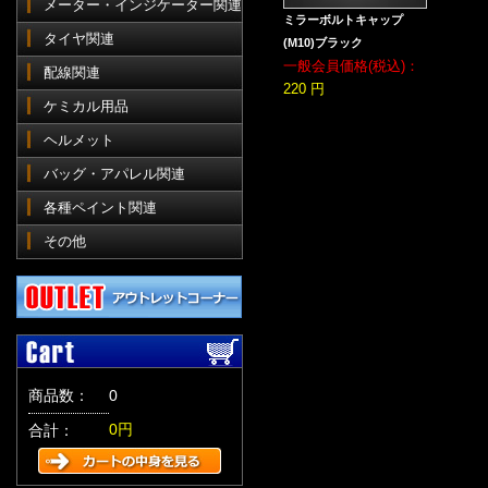
メーター・インジケーター関連
ミラーボルトキャップ
タイヤ関連
(M10)ブラック
一般会員価格(税込)：
配線関連
220 円
ケミカル用品
ヘルメット
バッグ・アパレル関連
各種ペイント関連
その他
商品数：
0
0円
合計：