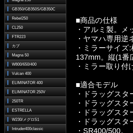
GB350/GB350S/GB350C
Rebel250
■商品の仕様
CL250
・アルミ製。メ
FTR223
・ヤマハ専用逆
カブ
・ミラーサイズ:
Magna 50
137mm。縦(1
W800/650/400
・ミラー取り付け
Vulcan 400
ELIMINATOR 400
■適合モデル
ELIMINATOR 250V
・ドラッグスター
250TR
・ドラッグスター
ESTRELLA
・ドラッグスター
W230/メグロS1
・ドラッグスター
Intruder400classic
・SR400/500。