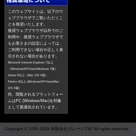
このウェブサイトは、以下のウ
ェブブラウザでご覧いただくこ
とを推奨いたします。
推奨ウェブブラウザ以外でのご
利用や、推奨ウェブブラウザで
もお客さまの設定によっては、
ご利用できない場合や正しく表
示されない場合があります。
Microsoft Internet Explorer 7以上
（WindowsXP/Vista/Windows 7版）
Safari 5以上（Mac OS X版）
Firefox 8以上 (WindowsXP/Vista/Mac
OS X版)
尚、閲覧されるプラットフォー
ムはPC (Windows/Mac)を対象
として最適化されています。
Copyright © 2005-2026 有限会社ガレージT&F All rights reserved.