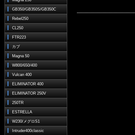
GB350/GB350S/GB350C
Rebel250
CL250
FTR223
カブ
Magna 50
W800/650/400
Vulcan 400
ELIMINATOR 400
ELIMINATOR 250V
250TR
ESTRELLA
W230/メグロS1
Intruder400classic