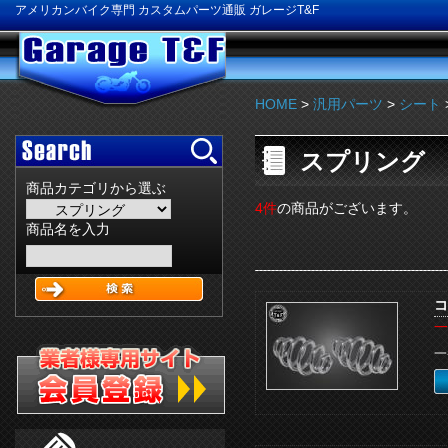
アメリカンバイク専門 カスタムパーツ通販 ガレージT&F
HOME
>
汎用パーツ
>
シート
スプリング
商品カテゴリから選ぶ
4件
の商品がございます。
商品名を入力
コ
一
一