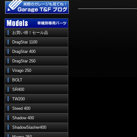
お買い得！セール品
DragStar 1100
DragStar 400
DragStar 250
Virago 250
BOLT
SR400
TW200
Steed 400
Shadow 400
ShadowSlasher400
Magna 250