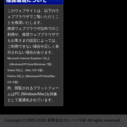
このウェブサイトは、以下のウ
ェブブラウザでご覧いただくこ
とを推奨いたします。
推奨ウェブブラウザ以外でのご
利用や、推奨ウェブブラウザで
もお客さまの設定によっては、
ご利用できない場合や正しく表
示されない場合があります。
Microsoft Internet Explorer 7以上
（WindowsXP/Vista/Windows 7版）
Safari 5以上（Mac OS X版）
Firefox 8以上 (WindowsXP/Vista/Mac
OS X版)
尚、閲覧されるプラットフォー
ムはPC (Windows/Mac)を対象
として最適化されています。
Copyright © 2005-2026 有限会社ガレージT&F All rights reserved.