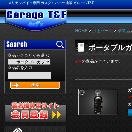
アメリカンバイク専門 カスタムパーツ通販 ガレージT&F
HOME
>
汎用パーツ
>
革製品
ポータブル
商品カテゴリから選ぶ
1件
の商品がございます。
商品名を入力
ガ
一
ガ