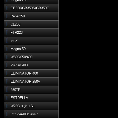
GB350/GB350S/GB350C
Rebel250
CL250
FTR223
カブ
Magna 50
W800/650/400
Vulcan 400
ELIMINATOR 400
ELIMINATOR 250V
250TR
ESTRELLA
W230/メグロS1
Intruder400classic