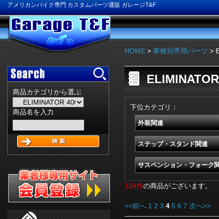
アメリカンバイク専門 カスタムパーツ通販 ガレージT&F
HOME
>
車種別専用パーツ
> 
ELIMINATOR
商品カテゴリから選ぶ
下位カテゴリ：
商品名を入力
外装関連
ステップ・スタンド関連
サスペンション・フォーク
124件
の商品がございます。
<<前へ
1
2
3
4
5
6
7
次へ>>