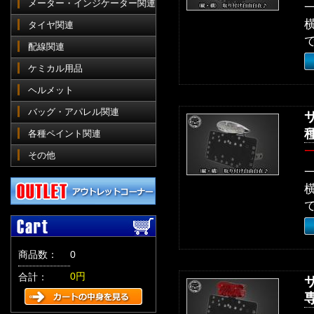
メーター・インジケーター関連
タイヤ関連
配線関連
ケミカル用品
ヘルメット
バッグ・アパレル関連
各種ペイント関連
その他
商品数：
0
0円
合計：