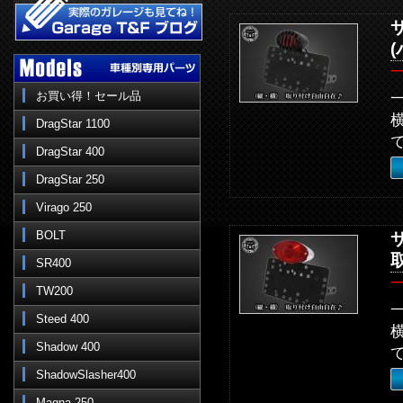
お買い得！セール品
DragStar 1100
DragStar 400
DragStar 250
Virago 250
BOLT
SR400
TW200
Steed 400
Shadow 400
ShadowSlasher400
Magna 250