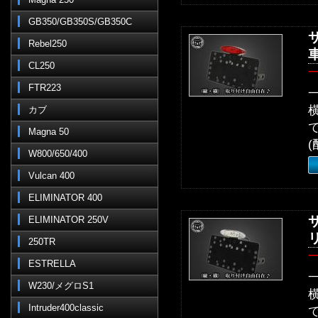
GB350/GB350S/GB350C
Rebel250
CL250
FTR223
カブ
Magna 50
(
W800/650/400
Vulcan 400
ELIMINATOR 400
ELIMINATOR 250V
250TR
ESTRELLA
W230/メグロS1
Intruder400classic