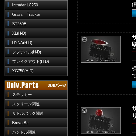
(
Intruder LC250
Grass Tracker
ST250E
XL(H-D)
DYNA(H-D)
ソフテイル(H-D)
ブレイクアウト(H-D)
XG750(H-D)
ステッカー
スクリーン関連
サドルバック関連
Bravo Bell
ハンドル関連