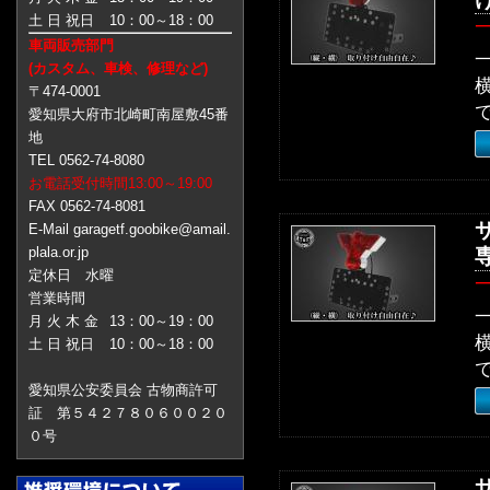
土 日 祝日
10：00～18：00
車両販売部門
(カスタム、車検、修理など)
〒474-0001
愛知県大府市北崎町南屋敷45番
地
TEL 0562-74-8080
お電話受付時間13:00～19:00
FAX 0562-74-8081
E-Mail garagetf.goobike@amail.
plala.or.jp
定休日 水曜
営業時間
月 火 木 金
13：00～19：00
土 日 祝日
10：00～18：00
愛知県公安委員会 古物商許可
証 第５４２７８０６００２０
０号