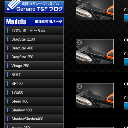
一
C
お買い得！セール品
DragStar 1100
C
一
DragStar 400
C
DragStar 250
Virago 250
BOLT
SR400
C
一
TW200
C
Steed 400
Shadow 400
ShadowSlasher400
Magna 250