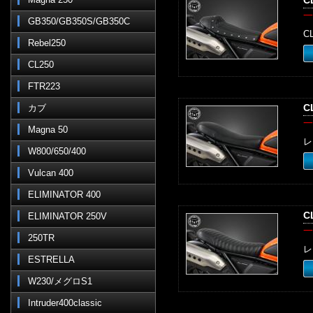
C
一
GB350/GB350S/GB350C
C
Rebel250
CL250
FTR223
C
カブ
一
Magna 50
レ
W800/650/400
Vulcan 400
ELIMINATOR 400
C
ELIMINATOR 250V
一
250TR
レ
ESTRELLA
W230/メグロS1
Intruder400classic