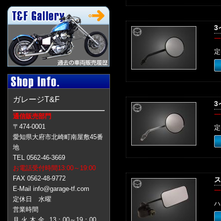
3
一
定
ガレージT&F
3
一
通信販売部門
〒474-0001
定
愛知県大府市北崎町南屋敷45番
地
TEL 0562-46-3669
お電話受付時間13:00～19:00
FAX 0562-48-9772
ス
E-Mail info@garage-tf.com
一
定休日 水曜
ハ
営業時間
月 火 木 金
13：00～19：00