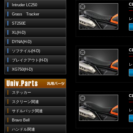
C
Intruder LC250
一
Grass Tracker
レ
ST250E
XL(H-D)
DYNA(H-D)
C
ソフテイル(H-D)
一
ブレイクアウト(H-D)
レ
XG750(H-D)
ステッカー
C
スクリーン関連
一
レ
サドルバック関連
Bravo Bell
ハンドル関連