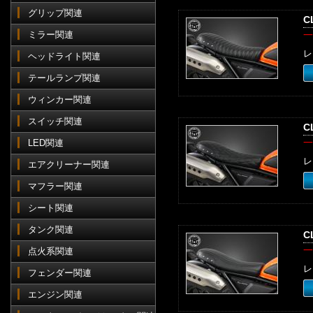
グリップ関連
C
ミラー関連
一
レ
ヘッドライト関連
テールランプ関連
ウィンカー関連
スイッチ関連
C
一
LED関連
レ
エアクリーナー関連
マフラー関連
シート関連
タンク関連
C
一
点火系関連
レ
フェンダー関連
エンジン関連