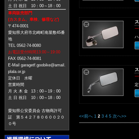
土 日 祝日
10：00～18：00
車両販売部門
(カスタム、車検、修理など)
ス
〒474-0001
一
愛知県大府市北崎町南屋敷45番
ハ
地
TEL 0562-74-8080
お電話受付時間13:00～19:00
FAX 0562-74-8081
E-Mail garagetf.goobike@amail.
ス
plala.or.jp
一
定休日 水曜
営業時間
定
月 火 木 金
13：00～19：00
土 日 祝日
10：00～18：00
愛知県公安委員会 古物商許可
<<前へ
1
2
3
4
5
次へ>>
証 第５４２７８０６００２０
０号