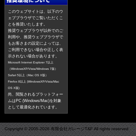
このウェブサイトは、以下のウ
ェブブラウザでご覧いただくこ
とを推奨いたします。
推奨ウェブブラウザ以外でのご
利用や、推奨ウェブブラウザで
もお客さまの設定によっては、
ご利用できない場合や正しく表
示されない場合があります。
Microsoft Internet Explorer 7以上
（WindowsXP/Vista/Windows 7版）
Safari 5以上（Mac OS X版）
Firefox 8以上 (WindowsXP/Vista/Mac
OS X版)
尚、閲覧されるプラットフォー
ムはPC (Windows/Mac)を対象
として最適化されています。
Copyright © 2005-2026 有限会社ガレージT&F All rights reserved.