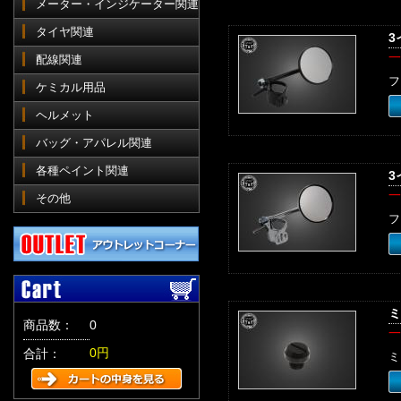
メーター・インジケーター関連
タイヤ関連
3
一
配線関連
フ
ケミカル用品
ヘルメット
バッグ・アパレル関連
各種ペイント関連
3
一
その他
フ
ミ
商品数：
0
一
0円
合計：
ミ