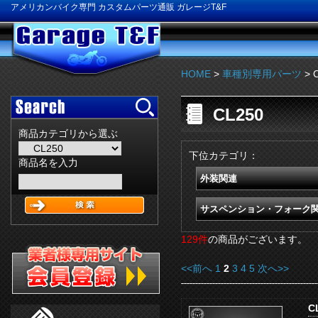
アメリカンバイク専門 カスタムパーツ通販 ガレージT&F
HOME
>
車種別専用パーツ
> 
CL250
商品カテゴリから選ぶ
下位カテゴリ：
商品名を入力
外装関連
サスペンション・フォーク
129件
の商品がございます。
<<前へ
1
2
3
4
5
次へ>>
C