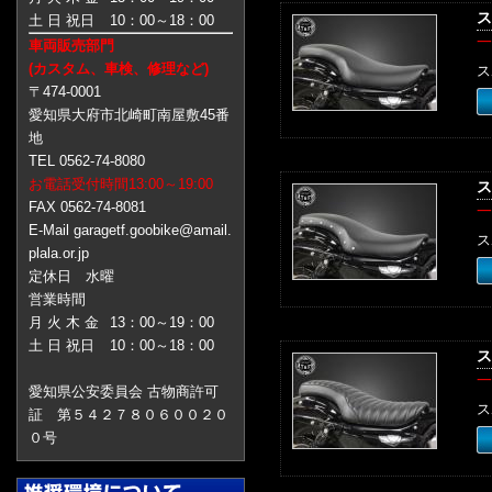
ス
土 日 祝日
10：00～18：00
一
車両販売部門
(カスタム、車検、修理など)
ス
〒474-0001
愛知県大府市北崎町南屋敷45番
地
TEL 0562-74-8080
お電話受付時間13:00～19:00
ス
FAX 0562-74-8081
一
E-Mail garagetf.goobike@amail.
ス
plala.or.jp
定休日 水曜
営業時間
月 火 木 金
13：00～19：00
土 日 祝日
10：00～18：00
ス
一
愛知県公安委員会 古物商許可
ス
証 第５４２７８０６００２０
０号