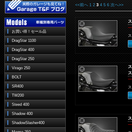
<<前へ
1
2
3
4
5
6
次へ>>
ス
一
お買い得！セール品
ス
DragStar 1100
DragStar 400
DragStar 250
ス
Virago 250
ス
BOLT
一
SR400
ス
TW200
Steed 400
Shadow 400
ス
ShadowSlasher400
一
Magna 250