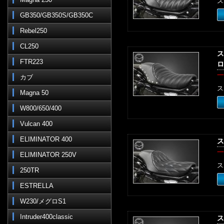
ス
GB350/GB350S/GB350C
Rebel250
CL250
ス
FTR223
ロ
一
カブ
ス
Magna 50
W800/650/400
Vulcan 400
ELIMINATOR 400
ス
一
ELIMINATOR 250V
ス
250TR
ESTRELLA
W230/メグロS1
Intruder400classic
ス