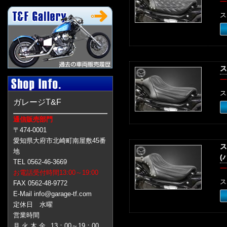
一
ス
ス
一
ス
ガレージT&F
通信販売部門
〒474-0001
愛知県大府市北崎町南屋敷45番
ス
地
(
TEL 0562-46-3669
一
お電話受付時間13:00～19:00
ス
FAX 0562-48-9772
E-Mail info@garage-tf.com
定休日 水曜
営業時間
月 火 木 金
13：00～19：00