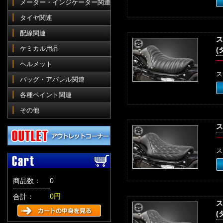
メーター・インジケーター関連
タイヤ関連
配線関連
ス
ケミカル用品
(
一
ヘルメット
ス
バッグ・アパレル関連
各種ペイント関連
その他
ス
一
ス
商品数：
0
0円
合計：
ス
(