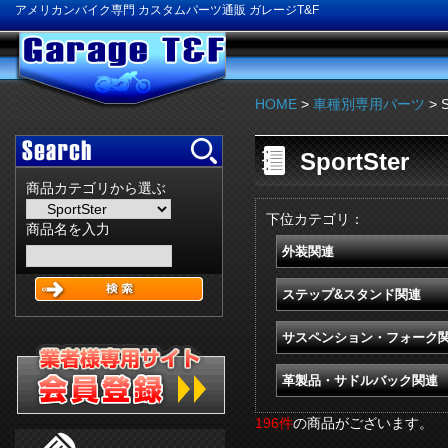
アメリカンバイク専門 カスタムパーツ通販 ガレージT&F
HOME
>
車種別専用パーツ
> S
SportSter
商品カテゴリから選ぶ
下位カテゴリ：
商品名を入力
外装関連
ステップ&スタンド関連
サスペンション・フォーク
革製品・サドルバック関連
196件
の商品がございます。