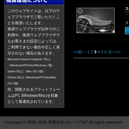
ス
このウェブサイトは、以下のウ
一
ェブブラウザでご覧いただくこ
ス
とを推奨いたします。
推奨ウェブブラウザ以外でのご
利用や、推奨ウェブブラウザで
もお客さまの設定によっては、
ご利用できない場合や正しく表
<<前へ
1
2
3
4
5
6
次へ>>
示されない場合があります。
Microsoft Internet Explorer 7以上
（WindowsXP/Vista/Windows 7版）
Safari 5以上（Mac OS X版）
Firefox 8以上 (WindowsXP/Vista/Mac
OS X版)
尚、閲覧されるプラットフォー
ムはPC (Windows/Mac)を対象
として最適化されています。
Copyright © 2005-2026 有限会社ガレージT&F All rights reserved.