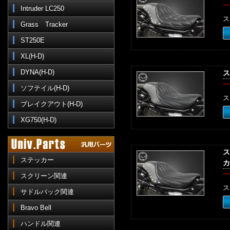
一
Intruder LC250
ス
Grass Tracker
ST250E
XL(H-D)
DYNA(H-D)
ス
一
ソフテイル(H-D)
ス
ブレイクアウト(H-D)
XG750(H-D)
ス
ステッカー
カ
一
スクリーン関連
ス
サドルバック関連
Bravo Bell
ハンドル関連