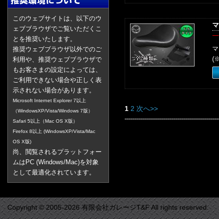
このウェブサイトは、以下のウ
マ
ェブブラウザでご覧いただくこ
一
とを推奨いたします。
マ
推奨ウェブブラウザ以外でのご
(
利用や、推奨ウェブブラウザで
もお客さまの設定によっては、
ご利用できない場合や正しく表
示されない場合があります。
Microsoft Internet Explorer 7以上
1
2
次へ>>
（WindowsXP/Vista/Windows 7版）
Safari 5以上（Mac OS X版）
Firefox 8以上 (WindowsXP/Vista/Mac
OS X版)
尚、閲覧されるプラットフォー
ムはPC (Windows/Mac)を対象
として最適化されています。
Copyright © 2005-2026 有限会社ガレージT&F All rights reserved.