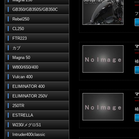
一
GB350/GB350S/GB350C
フ
Rebel250
CL250
FTR223
マ
カブ
一
Magna 50
補
W800/650/400
Vulcan 400
ELIMINATOR 400
マ
ELIMINATOR 250V
一
250TR
補
ESTRELLA
W230/メグロS1
Intruder400classic