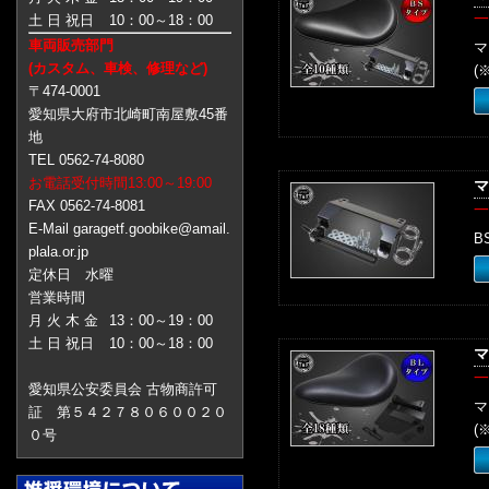
一
土 日 祝日
10：00～18：00
車両販売部門
マ
(カスタム、車検、修理など)
(
〒474-0001
愛知県大府市北崎町南屋敷45番
地
TEL 0562-74-8080
お電話受付時間13:00～19:00
マ
FAX 0562-74-8081
一
E-Mail garagetf.goobike@amail.
B
plala.or.jp
定休日 水曜
営業時間
月 火 木 金
13：00～19：00
土 日 祝日
10：00～18：00
マ
一
愛知県公安委員会 古物商許可
マ
証 第５４２７８０６００２０
(
０号