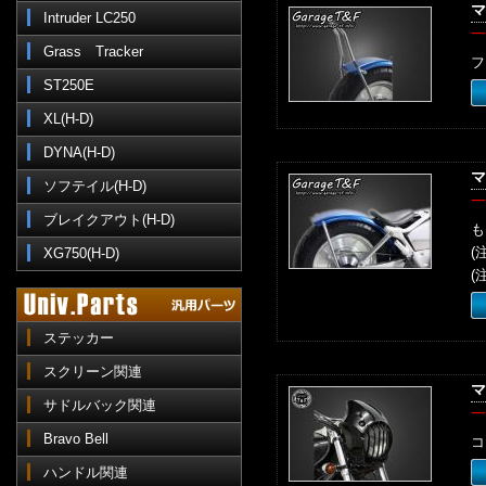
マ
Intruder LC250
一
Grass Tracker
フ
ST250E
XL(H-D)
DYNA(H-D)
マ
ソフテイル(H-D)
一
ブレイクアウト(H-D)
も
(
XG750(H-D)
(
ステッカー
スクリーン関連
マ
サドルバック関連
一
Bravo Bell
コ
ハンドル関連