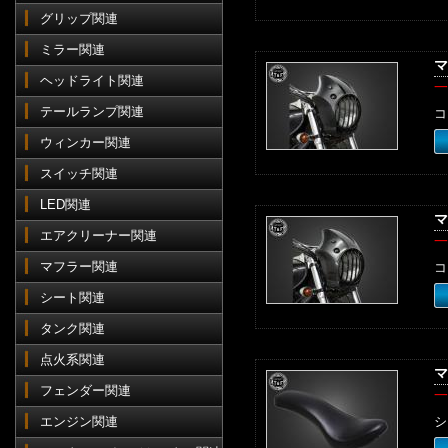
グリップ関連
ミラー関連
マ
ヘッドライト関連
一
テールランプ関連
コ
ウィンカー関連
スイッチ関連
LED関連
マ
エアクリーナー関連
一
マフラー関連
コ
シート関連
タンク関連
点火系関連
マ
フェンダー関連
一
エンジン関連
シ