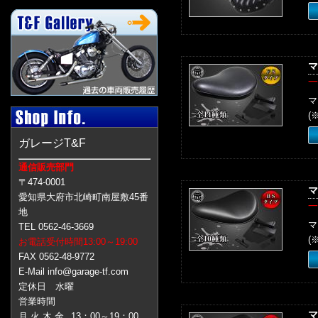
マ
一
マ
(
ガレージT&F
通信販売部門
〒474-0001
マ
愛知県大府市北崎町南屋敷45番
一
地
マ
TEL 0562-46-3669
(
お電話受付時間13:00～19:00
FAX 0562-48-9772
E-Mail info@garage-tf.com
定休日 水曜
営業時間
マ
月 火 木 金
13：00～19：00