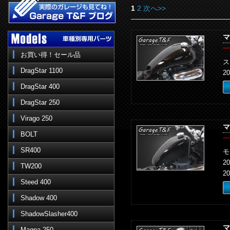
1
2
次へ>>
マ
一
お買い得！セール品
ス
DragStar 1100
2
DragStar 400
DragStar 250
Virago 250
マ
BOLT
一
SR400
モ
2
TW200
2
Steed 400
Shadow 400
ShadowSlasher400
マ
Magna 250