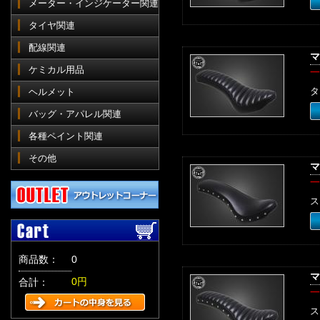
メーター・インジケーター関連
タイヤ関連
配線関連
マ
ケミカル用品
一
タ
ヘルメット
バッグ・アパレル関連
各種ペイント関連
その他
マ
一
ス
商品数：
0
マ
0円
合計：
一
ス