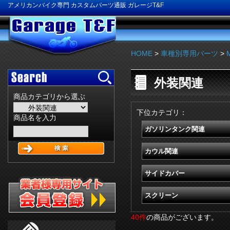
アメリカンバイク専門 カスタムパーツ通販 ガレージT&F
HOME
>
車種別専用パーツ
>
外装関連
商品カテゴリから選ぶ
下位カテゴリ：
商品名を入力
ガソリンタンク関連
カウル関連
サイドカバー
スクリーン
40件
の商品がございます。