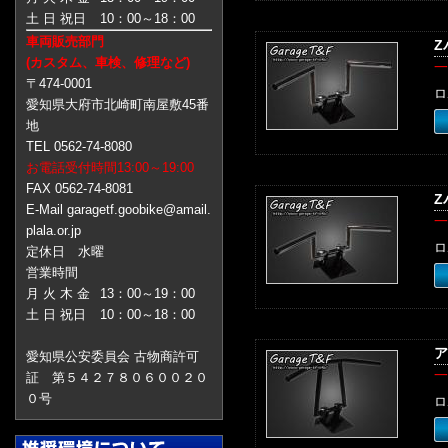
土 日 祝日
10：00～18：00
車両販売部門
Z
(カスタム、車検、修理など)
一
〒474-0001
ロ
愛知県大府市北崎町南屋敷45番
地
TEL 0562-74-8080
お電話受付時間13:00～19:00
FAX 0562-74-8081
Z
E-Mail garagetf.goobike@amail.
一
plala.or.jp
ロ
定休日 水曜
営業時間
月 火 木 金
13：00～19：00
土 日 祝日
10：00～18：00
ア
愛知県公安委員会 古物商許可
一
証 第５４２７８０６００２０
０号
ロ