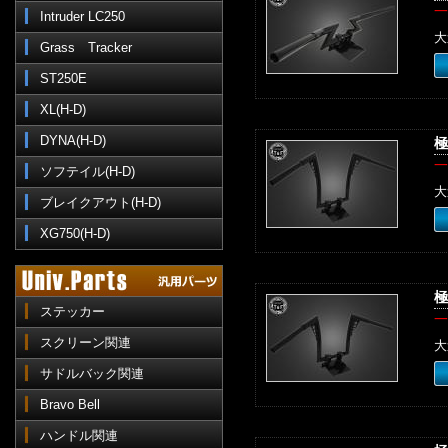
一
Intruder LC250
大
Grass Tracker
ST250E
XL(H-D)
DYNA(H-D)
極
一
ソフテイル(H-D)
大
ブレイクアウト(H-D)
XG750(H-D)
極
ステッカー
一
スクリーン関連
大
サドルバック関連
Bravo Bell
ハンドル関連