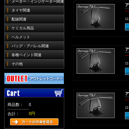
メーター・インジケーター関連
ア
タイヤ関連
一
ロ
配線関連
ケミカル用品
ヘルメット
バッグ・アパレル関連
ア
各種ペイント関連
一
ロ
その他
ア
一
商品数：
0
ロ
0円
合計：