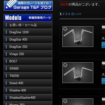
181件
の商品がございます。
1
2
3
4
次へ>>
お買い得！セール品
極
一
DragStar 1100
大
DragStar 400
DragStar 250
Virago 250
BOLT
極
一
SR400
大
TW200
Steed 400
Shadow 400
ShadowSlasher400
極
一
Magna 250