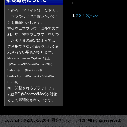
このウェブサイトは、以下のウ
1
2
3
4
次へ>>
ェブブラウザでご覧いただくこ
とを推奨いたします。
推奨ウェブブラウザ以外でのご
利用や、推奨ウェブブラウザで
もお客さまの設定によっては、
ご利用できない場合や正しく表
示されない場合があります。
Microsoft Internet Explorer 7以上
（WindowsXP/Vista/Windows 7版）
Safari 5以上（Mac OS X版）
Firefox 8以上 (WindowsXP/Vista/Mac
OS X版)
尚、閲覧されるプラットフォー
ムはPC (Windows/Mac)を対象
として最適化されています。
Copyright © 2005-2026 有限会社ガレージT&F All rights reserved.