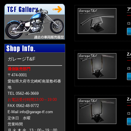
ア
一
ロ
Z
ガレージT&F
一
ロ
通信販売部門
〒474-0001
愛知県大府市北崎町南屋敷45番
地
TEL 0562-46-3669
Z
お電話受付時間13:00～19:00
一
FAX 0562-48-9772
E-Mail info@garage-tf.com
ロ
定休日 水曜
営業時間
月 火 木 金
13：00～19：00