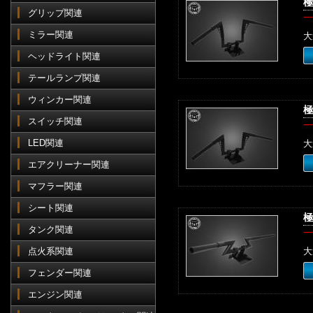
極
グリップ関連
一
ミラー関連
大
ヘッドライト関連
テールランプ関連
ウィンカー関連
極
スイッチ関連
一
LED関連
大
エアクリーナー関連
マフラー関連
シート関連
極
タンク関連
一
点火系関連
大
フェンダー関連
エンジン関連