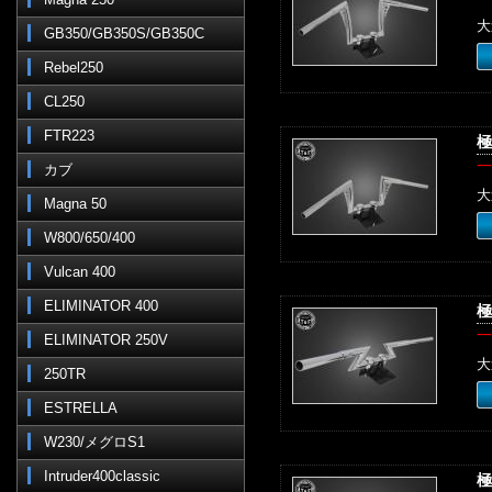
大
GB350/GB350S/GB350C
Rebel250
CL250
FTR223
極
一
カブ
大
Magna 50
W800/650/400
Vulcan 400
ELIMINATOR 400
極
一
ELIMINATOR 250V
大
250TR
ESTRELLA
W230/メグロS1
Intruder400classic
極