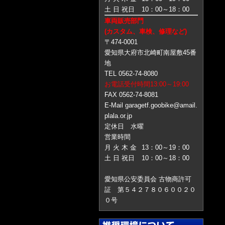
土 日 祝日
10：00～18：00
車両販売部門
(カスタム、車検、修理など)
〒474-0001
愛知県大府市北崎町南屋敷45番
地
TEL 0562-74-8080
お電話受付時間13:00～19:00
FAX 0562-74-8081
E-Mail garagetf.goobike@amail.
plala.or.jp
定休日 水曜
営業時間
月 火 木 金
13：00～19：00
土 日 祝日
10：00～18：00
愛知県公安委員会 古物商許可
証 第５４２７８０６００２０
０号