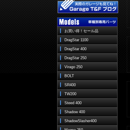
お買い得！セール品
DragStar 1100
DragStar 400
DragStar 250
Virago 250
BOLT
SR400
TW200
Steed 400
Shadow 400
ShadowSlasher400
Magna 250