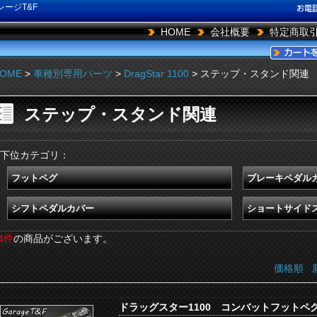
ージT&F
HOME
会社概要
特定商取
OME
>
車種別専用パーツ
>
DragStar 1100
> ステップ・スタンド関連
ステップ・スタンド関連
下位カテゴリ：
フットペグ
ブレーキペダル
シフトペダルカバー
ショートサイド
4件
の商品がございます。
価格順
ドラッグスター1100 コンバットフットペグ