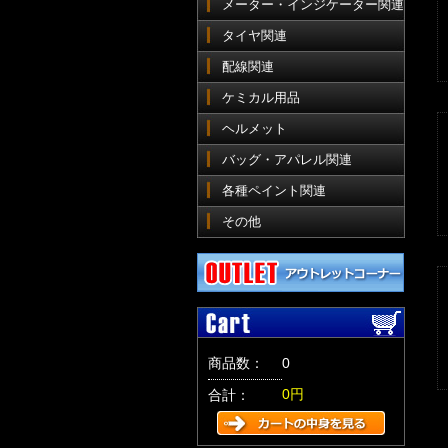
メーター・インジケーター関連
タイヤ関連
配線関連
ケミカル用品
ヘルメット
バッグ・アパレル関連
各種ペイント関連
その他
商品数：
0
0円
合計：