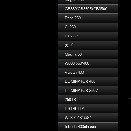
GB350/GB350S/GB350C
Rebel250
CL250
FTR223
カブ
Magna 50
W800/650/400
Vulcan 400
ELIMINATOR 400
ELIMINATOR 250V
250TR
ESTRELLA
W230/メグロS1
Intruder400classic