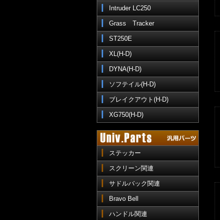
Intruder LC250
Grass Tracker
ST250E
XL(H-D)
DYNA(H-D)
ソフテイル(H-D)
ブレイクアウト(H-D)
XG750(H-D)
ステッカー
スクリーン関連
サドルバック関連
Bravo Bell
ハンドル関連