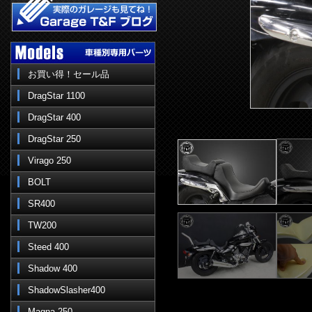
お買い得！セール品
DragStar 1100
DragStar 400
DragStar 250
Virago 250
BOLT
SR400
TW200
Steed 400
Shadow 400
ShadowSlasher400
Magna 250