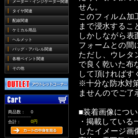
メーター・インジケーター関連
せん。
タイヤ関連
このフィルム加
配線関連
まで浸水するこ
ケミカル用品
しかしながら表
ヘルメット
フォームとの間
バッグ・アパレル関連
ただし、ウレタ
各種ペイント関連
で良く乾いた布
その他
して頂ければす
※十分な防水対
ませんのでご了
■装着画像につ
商品数：
0
・掲載している
0円
合計：
したイメージ画