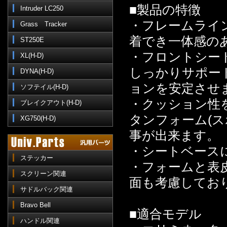
■製品の特徴
Intruder LC250
・フレームライ
Grass Tracker
着でき一体感の
ST250E
・フロントシー
XL(H-D)
しっかりサポー
DYNA(H-D)
ョンを安定させ
ソフテイル(H-D)
・クッション性
ブレイクアウト(H-D)
タンフォーム(
XG750(H-D)
事が出来ます。
・シートベース
ステッカー
・フォームと表
スクリーン関連
面も考慮してお
サドルバック関連
Bravo Bell
■適合モデル
ハンドル関連