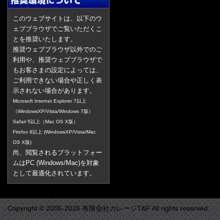
このウェブサイトは、以下のウ
ェブブラウザでご覧いただくこ
とを推奨いたします。
推奨ウェブブラウザ以外でのご
利用や、推奨ウェブブラウザで
もお客さまの設定によっては、
ご利用できない場合や正しく表
示されない場合があります。
Microsoft Internet Explorer 7以上
（WindowsXP/Vista/Windows 7版）
Safari 5以上（Mac OS X版）
Firefox 8以上 (WindowsXP/Vista/Mac
OS X版)
尚、閲覧されるプラットフォー
ムはPC (Windows/Mac)を対象
として最適化されています。
Copyright © 2005-2026 有限会社ガレージT&F All rights reserved.