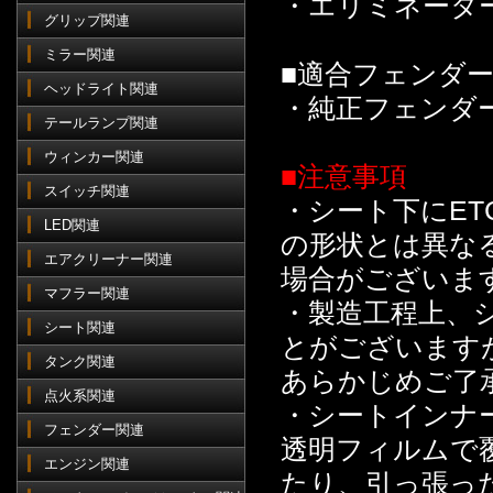
・エリミネーター
グリップ関連
ミラー関連
■適合フェンダ
ヘッドライト関連
・純正フェンダ
テールランプ関連
ウィンカー関連
■注意事項
スイッチ関連
・シート下にET
LED関連
の形状とは異な
エアクリーナー関連
場合がございま
マフラー関連
・製造工程上、
シート関連
とがございます
タンク関連
あらかじめご了
点火系関連
・シートインナ
フェンダー関連
透明フィルムで
エンジン関連
たり、引っ張っ