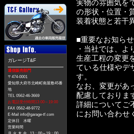
実物の雰囲気を
の形状・位置・
装着状態と若干
■重要なお知ら
・当社では、よ
生産工程の変更
ガレージT&F
ている仕様やデ
通信販売部門
す。
〒474-0001
愛知県大府市北崎町南屋敷45番
なお、変更があ
地
配慮しておりま
TEL 0562-46-3669
お電話受付時間13:00～19:00
詳細についてご
FAX 0562-48-9772
にお問い合わせ
E-Mail info@garage-tf.com
定休日 水曜
営業時間
月 火 木 金
13：00～19：00