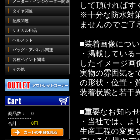
メーター・インジケーター関連
して頂ければす
タイヤ関連
※十分な防水対
配線関連
ませんのでご了
ケミカル用品
ヘルメット
■装着画像につ
バッグ・アパレル関連
・掲載している
各種ペイント関連
したイメージ画
その他
実物の雰囲気を
の形状・位置・
装着状態と若干
■重要なお知ら
商品数：
0
・当社では、よ
0円
合計：
生産工程の変更