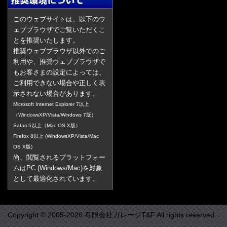
このウェブサイトは、以下のウ
ェブブラウザでご覧いただくこ
とを推奨いたします。
推奨ウェブブラウザ以外でのご
利用や、推奨ウェブブラウザで
もお客さまの設定によっては、
ご利用できない場合や正しく表
示されない場合があります。
Microsoft Internet Explorer 7以上
（WindowsXP/Vista/Windows 7版）
Safari 5以上（Mac OS X版）
Firefox 8以上 (WindowsXP/Vista/Mac
OS X版)
尚、閲覧されるプラットフォー
ムはPC (Windows/Mac)を対象
として最適化されています。
Copyright © 2005-2026 有限会社ガレージT&F All rights reserved.