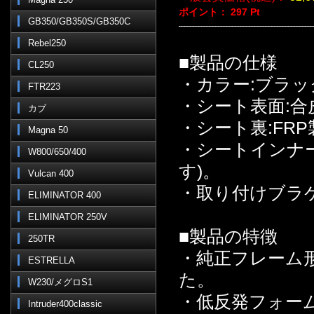
ポイント：
297
Pt
GB350/GB350S/GB350C
Rebel250
■製品の仕様
CL250
・カラー:ブラッ
FTR223
・シート表面:合
カブ
・シート裏:FRP
Magna 50
・シートインナ
W800/650/400
す)。
Vulcan 400
・取り付けブラ
ELIMINATOR 400
ELIMINATOR 250V
■製品の特徴
250TR
・純正フレーム
ESTRELLA
た。
W230/メグロS1
・低反発フォー
Intruder400classic