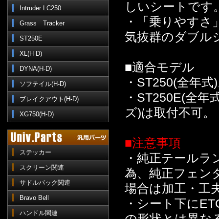
しいシートです
Intruder LC250
・「乗りやすさ
Grass Tracker
気抜群のダブル
ST250E
XL(H-D)
■適合モデル
DYNA(H-D)
・ST250(全年式
ソフテイル(H-D)
・ST250E(全
ブレイクアウト(H-D)
ズ)は取付不可。
XG750(H-D)
■注意事項
ステッカー
・純正テールラ
スクリーン関連
為、純正フェン
サドルバック関連
場合は加工・工
Bravo Bell
・シート下にET
ハンドル関連
の形状とは異な