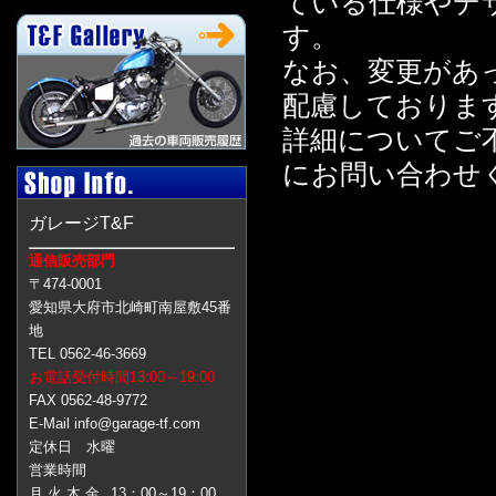
ている仕様やデ
す。
なお、変更があ
配慮しておりま
詳細についてご
にお問い合わせ
ガレージT&F
通信販売部門
〒474-0001
愛知県大府市北崎町南屋敷45番
地
TEL 0562-46-3669
お電話受付時間13:00～19:00
FAX 0562-48-9772
E-Mail info@garage-tf.com
定休日 水曜
営業時間
月 火 木 金
13：00～19：00