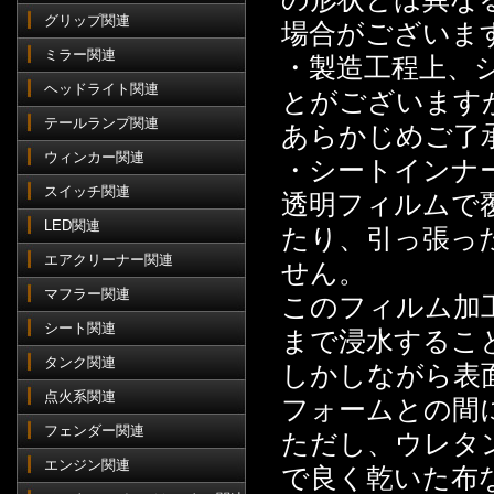
グリップ関連
場合がございま
ミラー関連
・製造工程上、
ヘッドライト関連
とがございます
テールランプ関連
あらかじめご了
ウィンカー関連
・シートインナ
スイッチ関連
透明フィルムで
LED関連
たり、引っ張っ
エアクリーナー関連
せん。
マフラー関連
このフィルム加
シート関連
まで浸水するこ
タンク関連
しかしながら表
点火系関連
フォームとの間
フェンダー関連
ただし、ウレタ
エンジン関連
で良く乾いた布