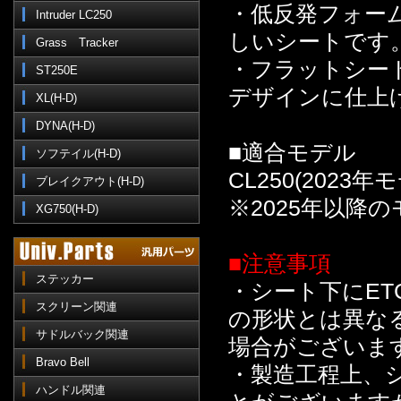
・低反発フォー
Intruder LC250
しいシートです
Grass Tracker
・フラットシー
ST250E
デザインに仕上
XL(H-D)
DYNA(H-D)
■適合モデル
ソフテイル(H-D)
CL250(2023
ブレイクアウト(H-D)
※2025年以降
XG750(H-D)
■注意事項
ステッカー
・シート下にET
スクリーン関連
の形状とは異な
サドルバック関連
場合がございま
Bravo Bell
・製造工程上、
ハンドル関連