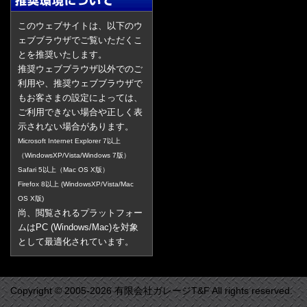
このウェブサイトは、以下のウ
ェブブラウザでご覧いただくこ
とを推奨いたします。
推奨ウェブブラウザ以外でのご
利用や、推奨ウェブブラウザで
もお客さまの設定によっては、
ご利用できない場合や正しく表
示されない場合があります。
Microsoft Internet Explorer 7以上
（WindowsXP/Vista/Windows 7版）
Safari 5以上（Mac OS X版）
Firefox 8以上 (WindowsXP/Vista/Mac
OS X版)
尚、閲覧されるプラットフォー
ムはPC (Windows/Mac)を対象
として最適化されています。
Copyright © 2005-2026 有限会社ガレージT&F All rights reserved.