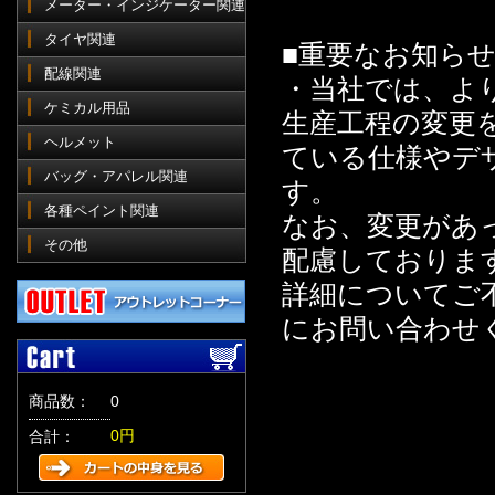
メーター・インジケーター関連
タイヤ関連
■重要なお知ら
配線関連
・当社では、よ
ケミカル用品
生産工程の変更
ヘルメット
ている仕様やデ
バッグ・アパレル関連
す。
各種ペイント関連
なお、変更があ
その他
配慮しておりま
詳細についてご
にお問い合わせ
商品数：
0
0円
合計：