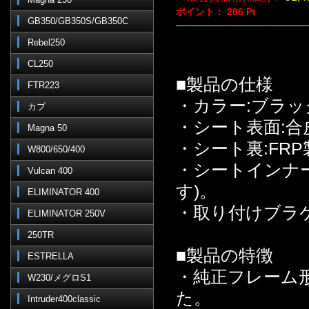
ポイント：
286
Pt
GB350/GB350S/GB350C
Rebel250
CL250
■製品の仕様
FTR223
・カラー:ブラッ
カブ
・シート表面:合
Magna 50
・シート裏:FRP
W800/650/400
・シートインナ
Vulcan 400
す)。
ELIMINATOR 400
・取り付けブラ
ELIMINATOR 250V
250TR
■製品の特徴
ESTRELLA
・純正フレーム
W230/メグロS1
た。
Intruder400classic