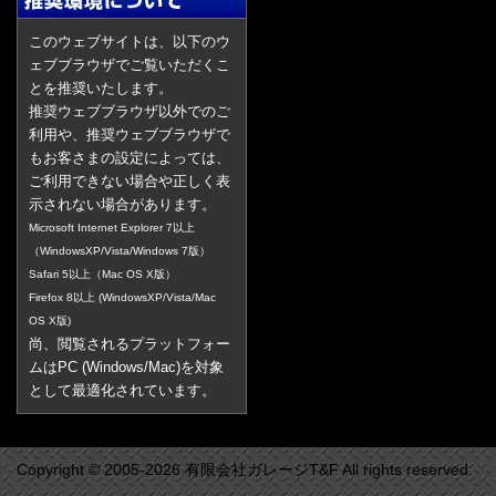
このウェブサイトは、以下のウ
ェブブラウザでご覧いただくこ
とを推奨いたします。
推奨ウェブブラウザ以外でのご
利用や、推奨ウェブブラウザで
もお客さまの設定によっては、
ご利用できない場合や正しく表
示されない場合があります。
Microsoft Internet Explorer 7以上
（WindowsXP/Vista/Windows 7版）
Safari 5以上（Mac OS X版）
Firefox 8以上 (WindowsXP/Vista/Mac
OS X版)
尚、閲覧されるプラットフォー
ムはPC (Windows/Mac)を対象
として最適化されています。
Copyright © 2005-2026 有限会社ガレージT&F All rights reserved.