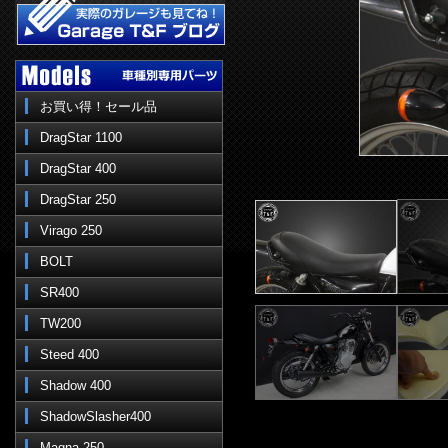
お買い得！セール品
DragStar 1100
DragStar 400
DragStar 250
Virago 250
BOLT
SR400
TW200
Steed 400
Shadow 400
ShadowSlasher400
Magna 250