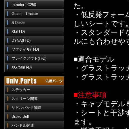
た。
Intruder LC250
・低反発フォー
Grass Tracker
しいシートです
ST250E
・スタンダード
XL(H-D)
ルにも合わせや
DYNA(H-D)
ソフテイル(H-D)
■適合モデル
ブレイクアウト(H-D)
・グラストラッ
XG750(H-D)
・グラストラッ
ステッカー
■注意事項
スクリーン関連
・キャブモデル専
サドルバック関連
・シートと干渉
Bravo Bell
ます。
ハンドル関連