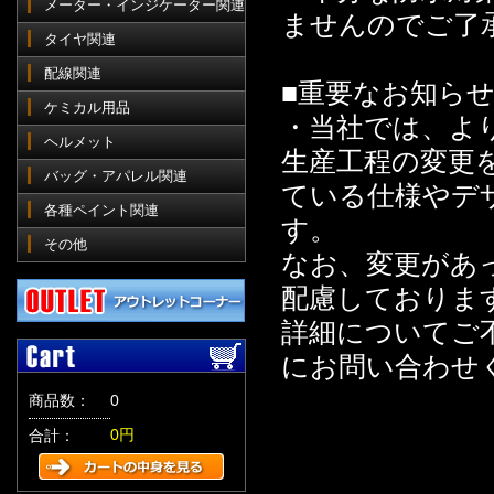
メーター・インジケーター関連
ませんのでご了
タイヤ関連
配線関連
■重要なお知ら
ケミカル用品
・当社では、よ
ヘルメット
生産工程の変更
バッグ・アパレル関連
ている仕様やデ
各種ペイント関連
す。
その他
なお、変更があ
配慮しておりま
詳細についてご
にお問い合わせ
商品数：
0
0円
合計：