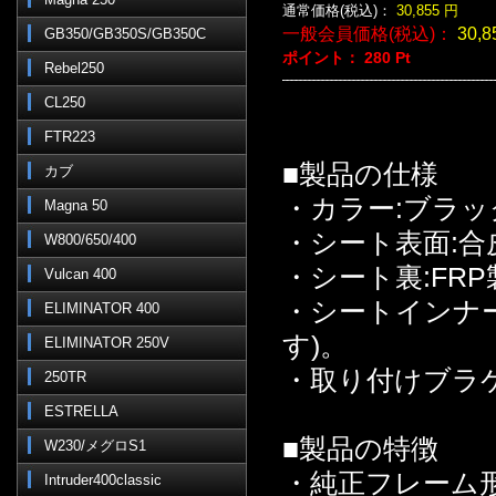
通常価格(税込)：
30,855
円
一般会員価格(税込)：
30,8
GB350/GB350S/GB350C
ポイント：
280
Pt
Rebel250
CL250
FTR223
■製品の仕様
カブ
・カラー:ブラッ
Magna 50
・シート表面:合
W800/650/400
・シート裏:FRP
Vulcan 400
・シートインナ
ELIMINATOR 400
す)。
ELIMINATOR 250V
・取り付けブラ
250TR
ESTRELLA
■製品の特徴
W230/メグロS1
・純正フレーム
Intruder400classic