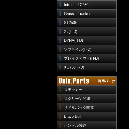
Intruder LC250
Grass Tracker
ST250E
XL(H-D)
DYNA(H-D)
ソフテイル(H-D)
ブレイクアウト(H-D)
XG750(H-D)
ステッカー
スクリーン関連
サドルバック関連
Bravo Bell
ハンドル関連