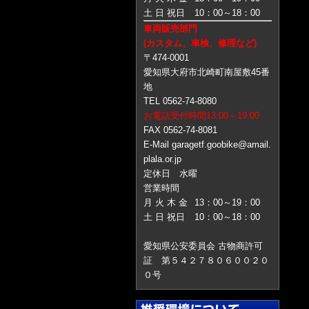
土 日 祝日
10：00～18：00
車両販売部門
(カスタム、車検、修理など)
〒474-0001
愛知県大府市北崎町南屋敷45番
地
TEL 0562-74-8080
お電話受付時間13:00～19:00
FAX 0562-74-8081
E-Mail garagetf.goobike@amail.
plala.or.jp
定休日 水曜
営業時間
月 火 木 金
13：00～19：00
土 日 祝日
10：00～18：00
愛知県公安委員会 古物商許可
証 第５４２７８０６００２０
０号