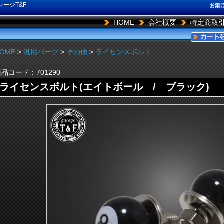
ージT&F
HOME
会社概要
特定商取
OME
>
汎用パーツ
>
その他
>
ライセンスボルト
商品コード：
701290
ライセンスボルト(エイトボール / ブラック)