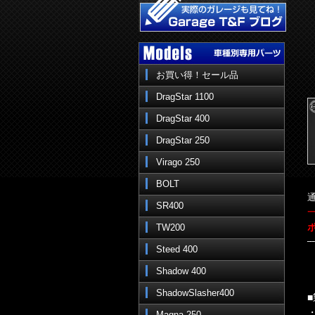
お買い得！セール品
DragStar 1100
DragStar 400
DragStar 250
Virago 250
BOLT
通
SR400
TW200
Steed 400
Shadow 400
ShadowSlasher400
Magna 250