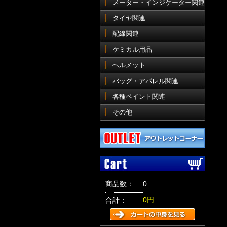
メーター・インジケーター関連
タイヤ関連
配線関連
ケミカル用品
ヘルメット
バッグ・アパレル関連
各種ペイント関連
その他
商品数：
0
0円
合計：