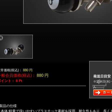
常価格(税込)：
880
円
一般会員価格(税込)：
880
円
発送日目安
ポイント：
8
Pt
※定休日(水
ん
■製品の仕様
・本体:軽量で扱いやすいプラスチック素材を採用。耐久性もあり、長く