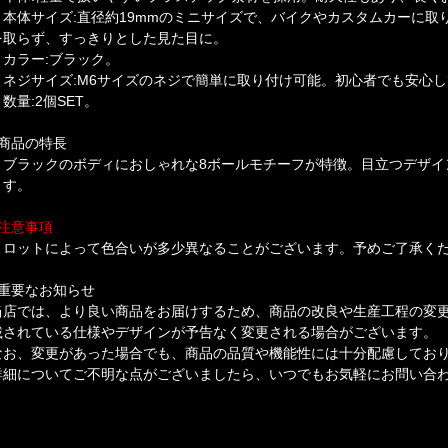
・本体サイズ:直径約19mmのミニサイズで、バイクやカスタムカーに取
を取らず、すっきりとした見た目に。
・カラー:ブラック。
・ネジサイズ:M6サイズのネジで簡単に取り付け可能。初心者でも安心
数量:2個SET。
■商品の特長
・ブラックのボディにおしゃれな8ボールモチーフが特徴。目立つデザイ
ます。
■注意事項
・ロットによって色合いが多少異なることがございます。予めご了承く
■重要なお知らせ
当店では、より良い商品をお届けするため、商品の改良や生産工程の変
載されている仕様やデザインが予告なく変更される場合がございます。
なお、変更があった場合でも、商品の品質や機能性には十分配慮してお
詳細についてご不明な点がございましたら、いつでもお気軽にお問い合