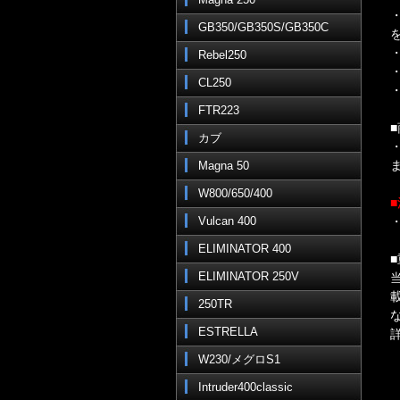
GB350/GB350S/GB350C
Rebel250
CL250
・
FTR223
カブ
Magna 50
W800/650/400
Vulcan 400
ELIMINATOR 400
ELIMINATOR 250V
250TR
ESTRELLA
W230/メグロS1
Intruder400classic