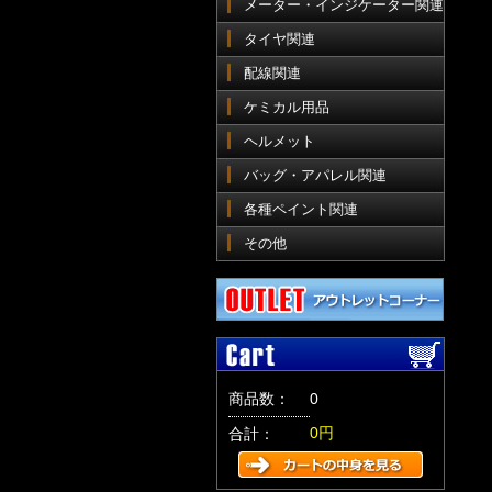
メーター・インジケーター関連
タイヤ関連
配線関連
ケミカル用品
ヘルメット
バッグ・アパレル関連
各種ペイント関連
その他
商品数：
0
0円
合計：