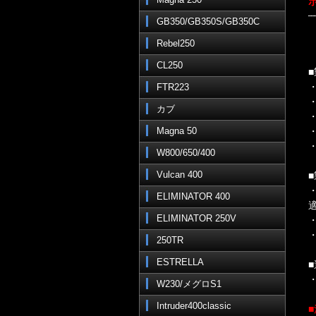
GB350/GB350S/GB350C
Rebel250
CL250
FTR223
カブ
Magna 50
W800/650/400
Vulcan 400
ELIMINATOR 400
ELIMINATOR 250V
250TR
ESTRELLA
W230/メグロS1
Intruder400classic