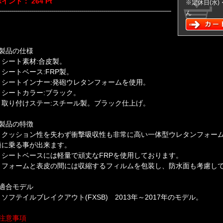
ポイント：
264
Pt
※定休日(水
ん
■製品の仕様
・シート素材:合皮製。
・シートベース:FRP製。
・シートインナー:発砲ウレタンフォームを使用。
・シートカラー:ブラック。
・取り付けステー:スチール製。ブラック仕上げ。
■製品の特徴
・クッション性を失わず衝撃吸収性も非常に高い一体型ウレタンフォーム
適に乗る事が出来ます。
・シートベースには軽量で頑丈なFRPを使用しております。
・フォームと表皮の間には収縮するフィルムを包装し、防水面も考慮して
■適合モデル
・ソフテイルブレイクアウト(FXSB) 2013年～2017年のモデル。
■注意事項