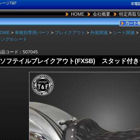
ージT&F
HOME
会社概要
特定商取
OME
>
車種別専用パーツ
>
ブレイクアウト
>
外装関連
>
シート関連
>
シングルシート
商品コード：
507045
ソフテイルブレイクアウト(FXSB) スタッド付き