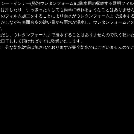
・シートインナー(発泡ウレタンフォーム)は防水用の収縮する透明フィ
ムは押したり、引っ張ったりしても簡単に破れるようなことはありませ
このフィルム加工をすることにより雨水がウレタンフォームまで浸水す
しかしながら表面合皮の縫い目から雨水が浸水し、ウレタンフォームと
す。
ただし、ウレタンフォームまで浸水することはありませんので良く乾い
天日干しして頂ければすぐに乾燥いたします。
※十分な防水対策は施されておりますが完全防水ではございませんので