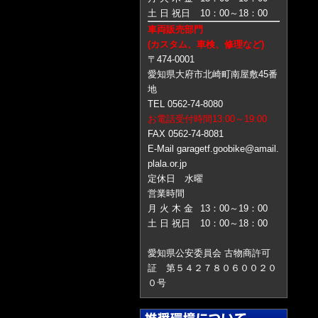
土 日 祝日
10：00～18：00
車両販売部門
(カスタム、車検、修理など)
〒474-0001
愛知県大府市北崎町南屋敷45番
地
TEL 0562-74-8080
お電話受付時間13:00～19:00
FAX 0562-74-8081
E-Mail garagetf.goobike@amail.
plala.or.jp
定休日 水曜
営業時間
月 火 木 金
13：00～19：00
土 日 祝日
10：00～18：00
愛知県公安委員会 古物商許可
証 第５４２７８０６００２０
０号