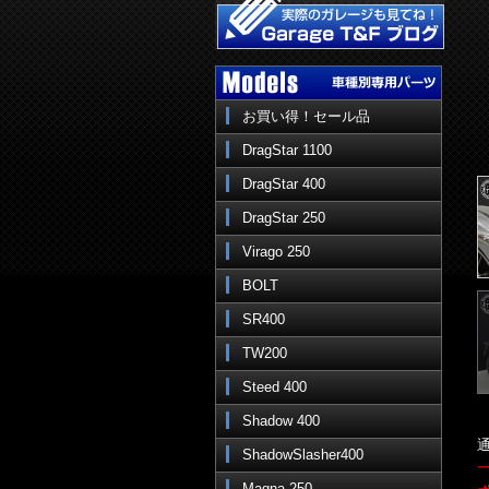
お買い得！セール品
DragStar 1100
DragStar 400
DragStar 250
Virago 250
BOLT
SR400
TW200
Steed 400
Shadow 400
通
ShadowSlasher400
Magna 250