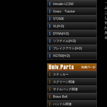
Intruder LC250
Grass Tracker
ST250E
XL(H-D)
DYNA(H-D)
ソフテイル(H-D)
ブレイクアウト(H-D)
XG750(H-D)
ステッカー
スクリーン関連
サドルバック関連
Bravo Bell
ハンドル関連