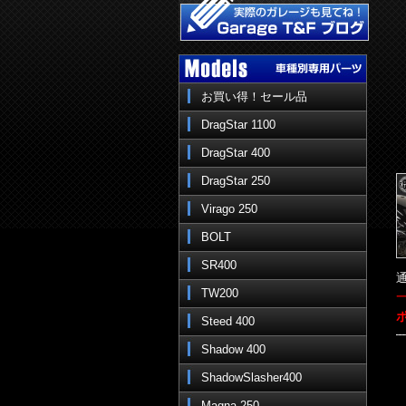
お買い得！セール品
DragStar 1100
DragStar 400
DragStar 250
Virago 250
BOLT
SR400
通
TW200
Steed 400
Shadow 400
ShadowSlasher400
Magna 250