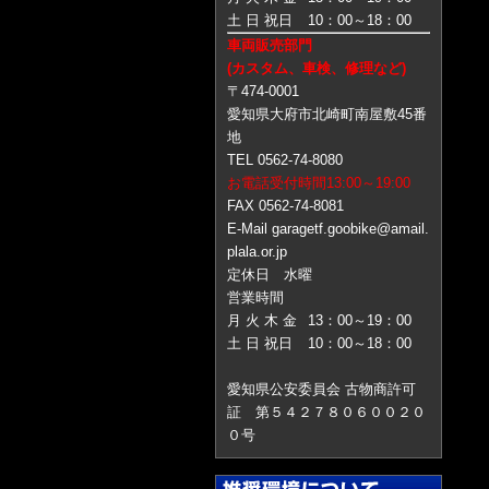
土 日 祝日
10：00～18：00
車両販売部門
(カスタム、車検、修理など)
〒474-0001
愛知県大府市北崎町南屋敷45番
地
TEL 0562-74-8080
お電話受付時間13:00～19:00
FAX 0562-74-8081
E-Mail garagetf.goobike@amail.
plala.or.jp
定休日 水曜
営業時間
月 火 木 金
13：00～19：00
土 日 祝日
10：00～18：00
愛知県公安委員会 古物商許可
証 第５４２７８０６００２０
０号