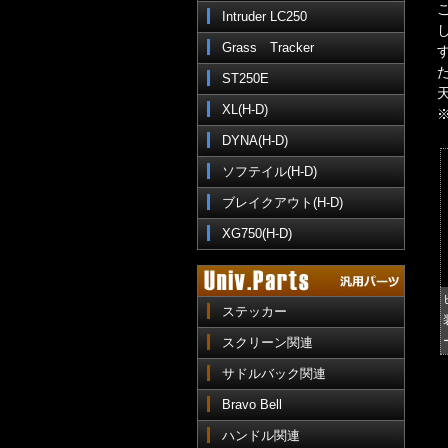
Intruder LC250
Grass Tracker
ST250E
XL(H-D)
DYNA(H-D)
ソフテイル(H-D)
ブレイクアウト(H-D)
XG750(H-D)
ステッカー
スクリーン関連
サドルバック関連
Bravo Bell
ハンドル関連