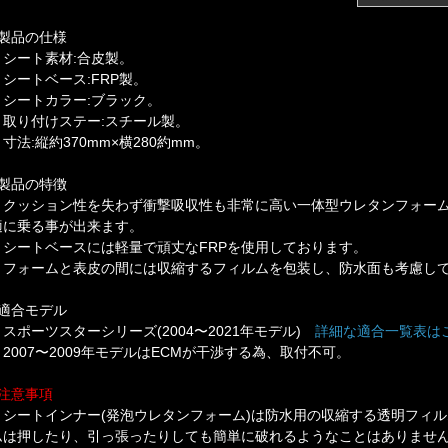
■製品の仕様
・シート素材:合皮製。
・シートベース:FRP製。
・シートカラー:ブラック。
・取り付けステー:スチール製。
寸法:縦約370mm×横280約mm。
■製品の特徴
・クッション性を失わず衝撃吸収性も非常に高い一体型ウレタンフォーム
適に乗る事が出来ます。
・シートベースには軽量で頑丈なFRPを使用しております。
・フォームと表皮の間には収縮するフィルムを包装し、防水面も考慮してお
■適合モデル
・スポーツスターシリーズ(2004〜2021年モデル)
詳細な適合一覧表は
・2007〜2009年モデルはECMが干渉する為、取付不可。
■注意事項
・シートインナー(発泡ウレタンフォーム)は防水用の収縮する透明フィ
ムは押したり、引っ張ったりしても簡単に破れるようなことはありませ