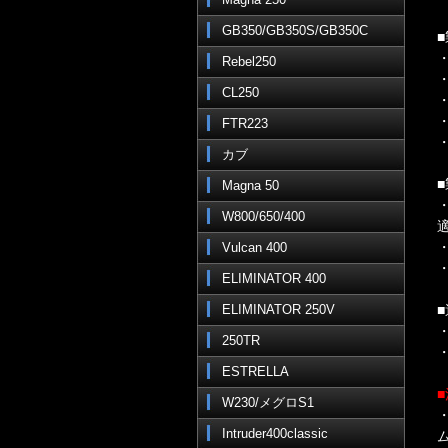
GB350/GB350S/GB350C
Rebel250
CL250
FTR223
・
カブ
Magna 50
W800/650/400
Vulcan 400
ELIMINATOR 400
ELIMINATOR 250V
250TR
ESTRELLA
W230/メグロS1
Intruder400classic