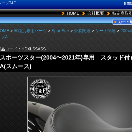
ージT&F
HOME
会社概要
特定商取
OME
>
車種別専用パーツ
>
SportSter
>
外装関連
>
シート関連
>
200
イプA
商品コード：
HDXLSSASS
スポーツスター(2004〜2021年)専用 スタッ
A(スムース)