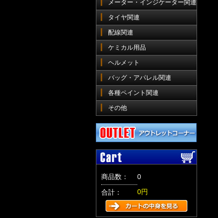
メーター・インジケーター関連
タイヤ関連
配線関連
ケミカル用品
ヘルメット
バッグ・アパレル関連
各種ペイント関連
その他
商品数：
0
0円
合計：