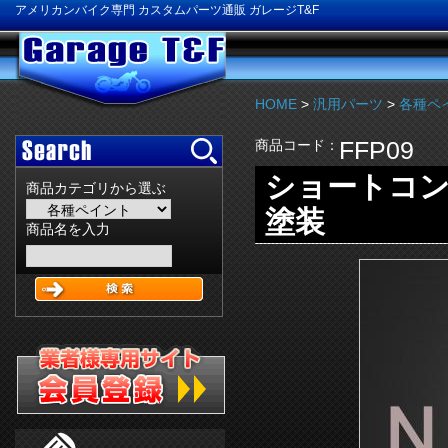
アメリカンバイク専門 カスタムパーツ通販 ガレージT&F
HOME
>
汎用パーツ
>
各種ペ
FFP09
商品コード：
ショートコン
商品カテゴリから選ぶ
塗装
商品名を入力