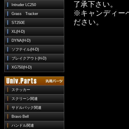
了承下さい。
Intruder LC250
※キャンディー
Grass Tracker
ださい。
ST250E
XL(H-D)
DYNA(H-D)
ソフテイル(H-D)
ブレイクアウト(H-D)
XG750(H-D)
ステッカー
スクリーン関連
サドルバック関連
Bravo Bell
ハンドル関連