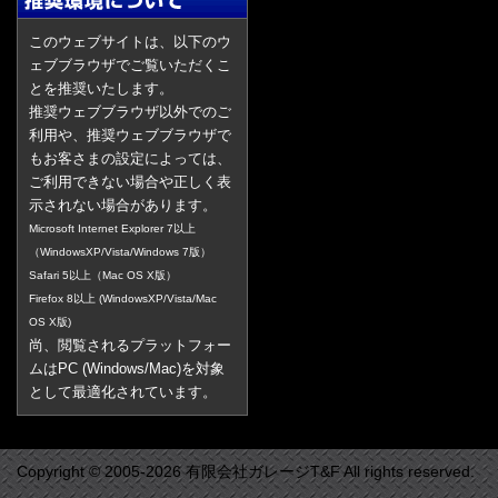
このウェブサイトは、以下のウ
ェブブラウザでご覧いただくこ
とを推奨いたします。
推奨ウェブブラウザ以外でのご
利用や、推奨ウェブブラウザで
もお客さまの設定によっては、
ご利用できない場合や正しく表
示されない場合があります。
Microsoft Internet Explorer 7以上
（WindowsXP/Vista/Windows 7版）
Safari 5以上（Mac OS X版）
Firefox 8以上 (WindowsXP/Vista/Mac
OS X版)
尚、閲覧されるプラットフォー
ムはPC (Windows/Mac)を対象
として最適化されています。
Copyright © 2005-2026 有限会社ガレージT&F All rights reserved.