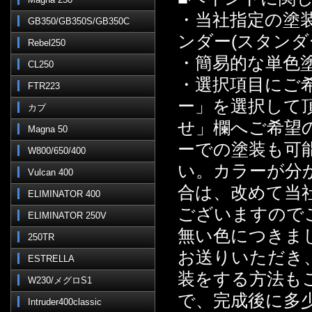
・当社指定の塗
GB350/GB350S/GB350C
ンダー(スタン
Rebel250
・簡易的な単色
CL250
・選択項目にご
FTR223
ー」を選択して
カブ
せ」欄へご希望
Magna 50
ーでの塗装も可
W800/650/400
い。カラーが分
Vulcan 400
合は、改めて当
ELIMINATOR 400
ございますので
ELIMINATOR 250V
無い色につきま
250TR
お送りいただき
ESTRELLA
装をする方法も
W230/メグロS1
で、完成後に多
Intruder400classic