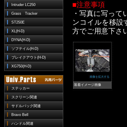
■注意事項
Intruder LC250
・写真に写って
Grass Tracker
ンコイルを移設
ST250E
方でご用意下さ
XL(H-D)
DYNA(H-D)
ソフテイル(H-D)
ブレイクアウト(H-D)
XG750(H-D)
画像を拡大する
装着イメージ画像
ステッカー
スクリーン関連
サドルバック関連
Bravo Bell
ハンドル関連