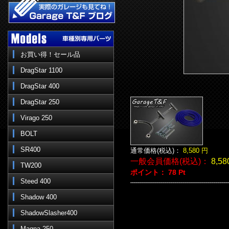
お買い得！セール品
DragStar 1100
DragStar 400
DragStar 250
Virago 250
BOLT
SR400
通常価格(税込)：
8,580
円
一般会員価格(税込)：
8,58
TW200
ポイント：
78
Pt
Steed 400
Shadow 400
ShadowSlasher400
Magna 250