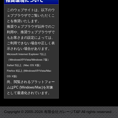
このウェブサイトは、以下のウ
ェブブラウザでご覧いただくこ
とを推奨いたします。
推奨ウェブブラウザ以外でのご
利用や、推奨ウェブブラウザで
もお客さまの設定によっては、
ご利用できない場合や正しく表
示されない場合があります。
Microsoft Internet Explorer 7以上
（WindowsXP/Vista/Windows 7版）
Safari 5以上（Mac OS X版）
Firefox 8以上 (WindowsXP/Vista/Mac
OS X版)
尚、閲覧されるプラットフォー
ムはPC (Windows/Mac)を対象
として最適化されています。
Copyright © 2005-2026 有限会社ガレージT&F All rights reserved.