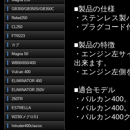
■製品の仕様
GB350/GB350S/GB350C
・ステンレス製
Rebel250
・プラグコード付
CL250
FTR223
■製品の特徴
カブ
・エンジン左サ
Magna 50
出来ます。
W800/650/400
・エンジン左側
Vulcan 400
ELIMINATOR 400
■適合モデル
ELIMINATOR 250V
・バルカン400
250TR
・バルカン400
ESTRELLA
・バルカン400
W230/メグロS1
Intruder400classic