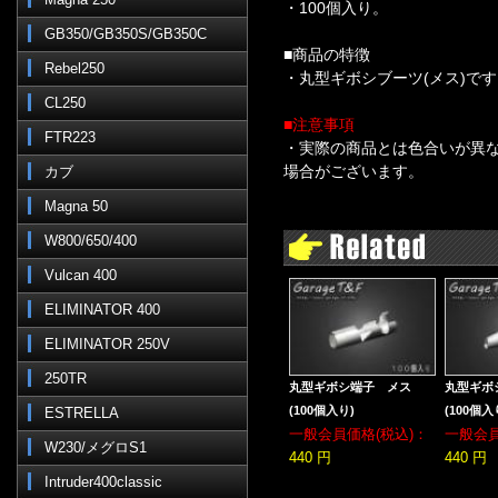
・100個入り。
GB350/GB350S/GB350C
■商品の特徴
Rebel250
・丸型ギボシブーツ(メス)で
CL250
■注意事項
FTR223
・実際の商品とは色合いが異
場合がございます。
カブ
Magna 50
W800/650/400
Vulcan 400
ELIMINATOR 400
ELIMINATOR 250V
250TR
丸型ギボシ端子 メス
丸型ギ
(100個入り)
(100個入
ESTRELLA
一般会員価格(税込)：
一般会員
W230/メグロS1
440 円
440 円
Intruder400classic