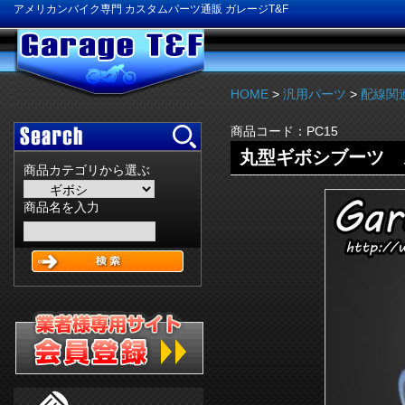
アメリカンバイク専門 カスタムパーツ通販 ガレージT&F
HOME
>
汎用パーツ
>
配線関
商品コード：
PC15
丸型ギボシブーツ メ
商品カテゴリから選ぶ
商品名を入力