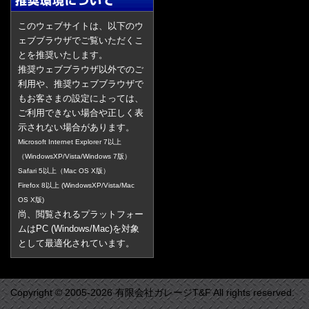
このウェブサイトは、以下のウ
ェブブラウザでご覧いただくこ
とを推奨いたします。
推奨ウェブブラウザ以外でのご
利用や、推奨ウェブブラウザで
もお客さまの設定によっては、
ご利用できない場合や正しく表
示されない場合があります。
Microsoft Internet Explorer 7以上
（WindowsXP/Vista/Windows 7版）
Safari 5以上（Mac OS X版）
Firefox 8以上 (WindowsXP/Vista/Mac
OS X版)
尚、閲覧されるプラットフォー
ムはPC (Windows/Mac)を対象
として最適化されています。
Copyright © 2005-2026 有限会社ガレージT&F All rights reserved.