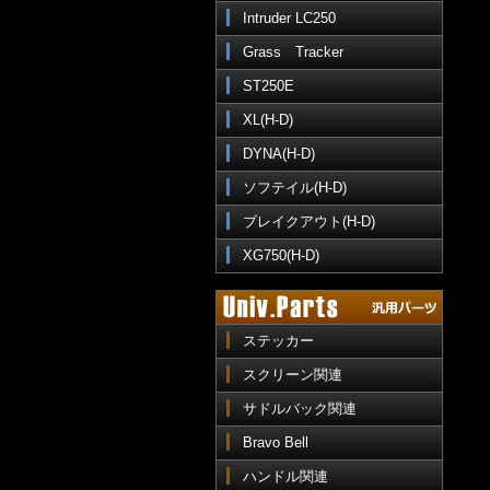
Intruder LC250
Grass Tracker
ST250E
XL(H-D)
DYNA(H-D)
ソフテイル(H-D)
ブレイクアウト(H-D)
XG750(H-D)
ステッカー
スクリーン関連
サドルバック関連
Bravo Bell
ハンドル関連