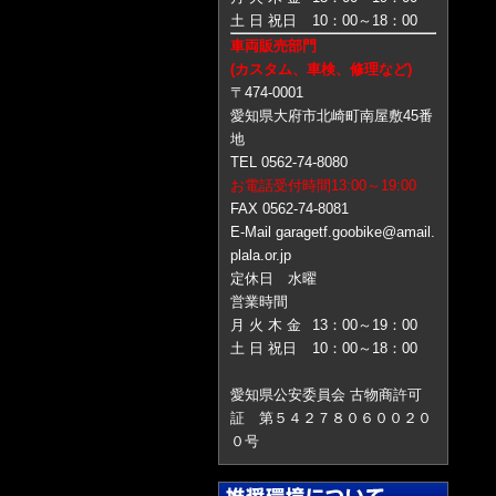
土 日 祝日
10：00～18：00
車両販売部門
(カスタム、車検、修理など)
〒474-0001
愛知県大府市北崎町南屋敷45番
地
TEL 0562-74-8080
お電話受付時間13:00～19:00
FAX 0562-74-8081
E-Mail garagetf.goobike@amail.
plala.or.jp
定休日 水曜
営業時間
月 火 木 金
13：00～19：00
土 日 祝日
10：00～18：00
愛知県公安委員会 古物商許可
証 第５４２７８０６００２０
０号