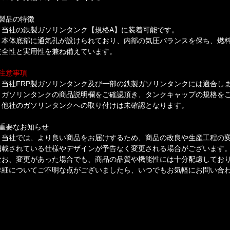
■製品の特徴
・当社の鉄製ガソリンタンク【規格A】に装着可能です。
・本体底部に通気孔が設けられており、内部の気圧バランスを保ち、燃
安全性と実用性を兼ね備えています。
■注意事項
・当社FRP製ガソリンタンク及び一部の鉄製ガソリンタンクには適合し
・ガソリンタンクの商品説明欄をご確認頂き、タンクキャップの規格を
・他社のガソリンタンクへの取り付けは未確認となります。
■重要なお知らせ
・当社では、より良い商品をお届けするため、商品の改良や生産工程の
掲載されている仕様やデザインが予告なく変更される場合がございます
なお、変更があった場合でも、商品の品質や機能性には十分配慮してお
詳細についてご不明な点がございましたら、いつでもお気軽にお問い合