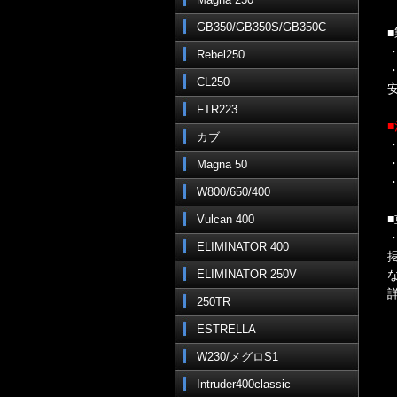
GB350/GB350S/GB350C
Rebel250
CL250
FTR223
カブ
Magna 50
W800/650/400
Vulcan 400
ELIMINATOR 400
ELIMINATOR 250V
250TR
ESTRELLA
W230/メグロS1
Intruder400classic