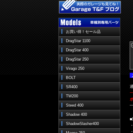
お買い得！セール品
DragStar 1100
DragStar 400
DragStar 250
Virago 250
BOLT
通
SR400
TW200
Steed 400
Shadow 400
ShadowSlasher400
Magna 250