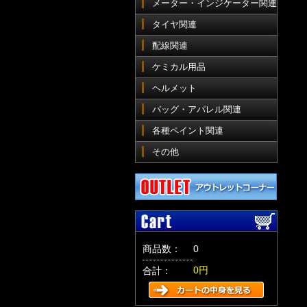
メーター・インジケーター関連
タイヤ関連
配線関連
ケミカル用品
ヘルメット
バッグ・アパレル関連
各種ペイント関連
その他
商品数：
0
0円
合計：