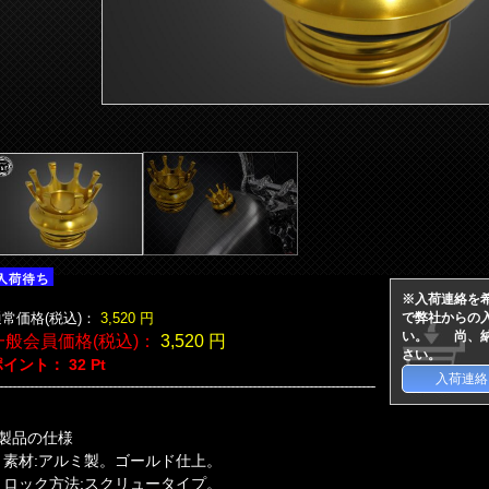
※入荷連絡を
常価格(税込)：
3,520
円
で弊社からの
い。 尚、納
一般会員価格(税込)：
3,520
円
さい。
ポイント：
32
Pt
入荷連絡
■製品の仕様
・素材:アルミ製。ゴールド仕上。
・ロック方法:スクリュータイプ。