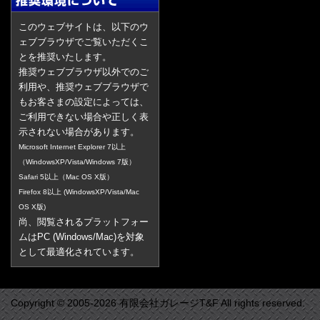
このウェブサイトは、以下のウ
ェブブラウザでご覧いただくこ
とを推奨いたします。
推奨ウェブブラウザ以外でのご
利用や、推奨ウェブブラウザで
もお客さまの設定によっては、
ご利用できない場合や正しく表
示されない場合があります。
Microsoft Internet Explorer 7以上
（WindowsXP/Vista/Windows 7版）
Safari 5以上（Mac OS X版）
Firefox 8以上 (WindowsXP/Vista/Mac
OS X版)
尚、閲覧されるプラットフォー
ムはPC (Windows/Mac)を対象
として最適化されています。
Copyright © 2005-2026 有限会社ガレージT&F All rights reserved.