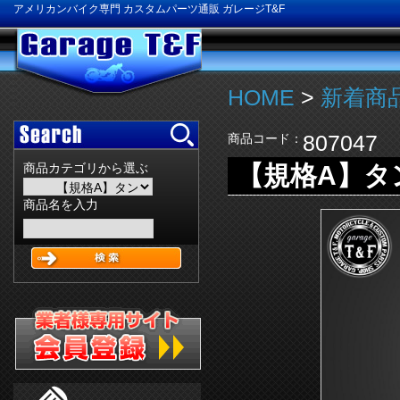
アメリカンバイク専門 カスタムパーツ通販 ガレージT&F
HOME
>
新着商品
807047
商品コード：
【規格A】タン
商品カテゴリから選ぶ
商品名を入力