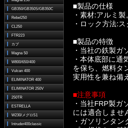
■製品の仕様
GB350/GB350S/GB350C
・素材:アルミ
Rebel250
・ロック方法:
CL250
FTR223
■製品の特徴
カブ
・当社の鉄製ガ
Magna 50
・本体底部に通
W800/650/400
を保ち、燃料タ
Vulcan 400
実用性を兼ね備
ELIMINATOR 400
ELIMINATOR 250V
■注意事項
250TR
・当社FRP製
ESTRELLA
には適合しませ
W230/メグロS1
・ガソリンタン
Intruder400classic