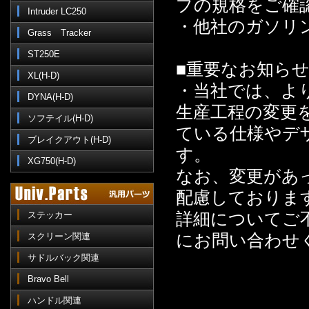
プの規格をご確
Intruder LC250
・他社のガソリ
Grass Tracker
ST250E
■重要なお知ら
XL(H-D)
・当社では、よ
DYNA(H-D)
生産工程の変更
ソフテイル(H-D)
ている仕様やデ
ブレイクアウト(H-D)
す。
XG750(H-D)
なお、変更があ
配慮しておりま
詳細についてご
ステッカー
にお問い合わせ
スクリーン関連
サドルバック関連
Bravo Bell
ハンドル関連