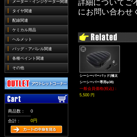
詳細についてご
メーター・インジケーター関連
にお問い合わせ
タイヤ関連
配線関連
ケミカル用品
ヘルメット
バッグ・アパレル関連
各種ペイント関連
その他
シーシーバーパッド(極太
シーシーバー専用φ38)
一般会員価格(税込)：
5,500 円
商品数：
0
0円
合計：