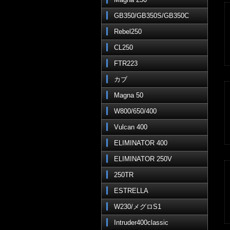
GB350/GB350S/GB350C
Rebel250
CL250
FTR223
カブ
Magna 50
W800/650/400
Vulcan 400
ELIMINATOR 400
ELIMINATOR 250V
250TR
ESTRELLA
W230/メグロS1
Intruder400classic