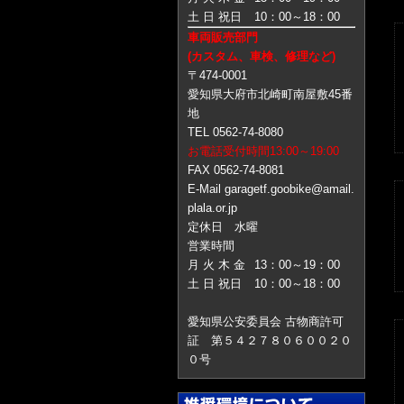
土 日 祝日
10：00～18：00
車両販売部門
(カスタム、車検、修理など)
〒474-0001
愛知県大府市北崎町南屋敷45番
地
TEL 0562-74-8080
お電話受付時間13:00～19:00
FAX 0562-74-8081
E-Mail garagetf.goobike@amail.
plala.or.jp
定休日 水曜
営業時間
月 火 木 金
13：00～19：00
土 日 祝日
10：00～18：00
愛知県公安委員会 古物商許可
証 第５４２７８０６００２０
０号