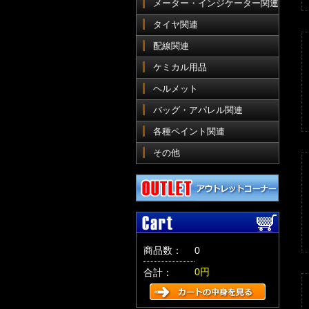
メーター・インジケーター関連
タイヤ関連
配線関連
ケミカル用品
ヘルメット
バッグ・アパレル関連
各種ペイント関連
その他
商品数：
0
0円
合計：