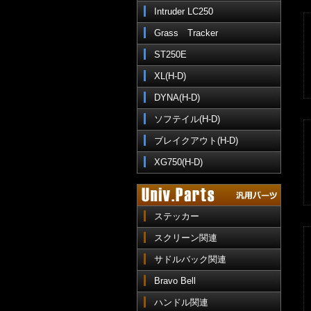
Intruder LC250
Grass Tracker
ST250E
XL(H-D)
DYNA(H-D)
ソフテイル(H-D)
ブレイクアウト(H-D)
XG750(H-D)
ステッカー
スクリーン関連
サドルバック関連
Bravo Bell
ハンドル関連