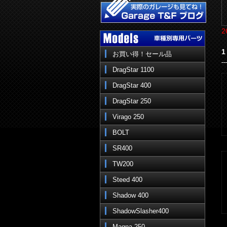
2
1
お買い得！セール品
DragStar 1100
DragStar 400
DragStar 250
Virago 250
BOLT
SR400
TW200
Steed 400
Shadow 400
ShadowSlasher400
Magna 250