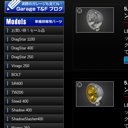
お買い得！セール品
DragStar 1100
DragStar 400
DragStar 250
Virago 250
BOLT
SR400
TW200
Steed 400
Shadow 400
ShadowSlasher400
Magna 250