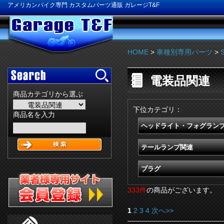
アメリカンバイク専門 カスタムパーツ通販 ガレージT&F
HOME
>
車種別専用パーツ
>
電装品関連
商品カテゴリから選ぶ
下位カテゴリ：
商品名を入力
ヘッドライト・フォグラン
テールランプ関連
プラグ
333件
の商品がございます。
1
2
3
4
次へ>>