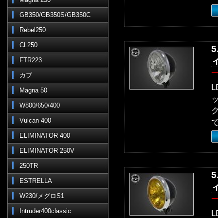
GB350/GB350S/GB350C
Rebel250
CL250
FTR223
カブ
Magna 50
W800/650/400
Vulcan 400
ELIMINATOR 400
ELIMINATOR 250V
250TR
ESTRELLA
W230/メグロS1
Intruder400classic