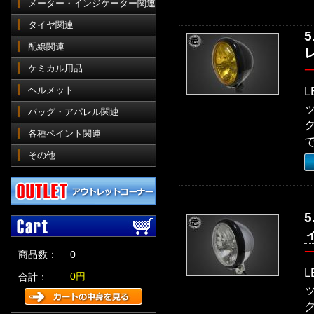
メーター・インジケーター関連
タイヤ関連
配線関連
ケミカル用品
ヘルメット
バッグ・アパレル関連
各種ペイント関連
その他
商品数：
0
0円
合計：