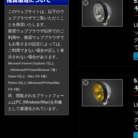
このウェブサイトは、以下のウ
ェブブラウザでご覧いただくこ
とを推奨いたします。
推奨ウェブブラウザ以外でのご
利用や、推奨ウェブブラウザで
もお客さまの設定によっては、
ご利用できない場合や正しく表
示されない場合があります。
Microsoft Internet Explorer 7以上
（WindowsXP/Vista/Windows 7版）
Safari 5以上（Mac OS X版）
Firefox 8以上 (WindowsXP/Vista/Mac
OS X版)
尚、閲覧されるプラットフォー
ムはPC (Windows/Mac)を対象
として最適化されています。